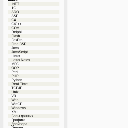
Книги
.NET
1C
ADO
ASP
C#
C/C++
COM
Delphi
Flash
FoxPro
Free BSD
Java
JavaScript
Linux
Lotus Notes
MFC
OOP
Perl
PHP
Python
Real-Time
TCP/IP
Unix
VB
Web
WinCE
Windows
XML
Базы данных
Графика
Драйвера