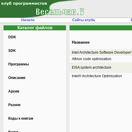
Начало
Сайты клуба
Каталог файлов
DDK
Название
SDK
Intel Architecture Software Develope
Athlon code optimization
Программы
EISA system architecture
Intel® Architecture Optimization
Описания
Архив
Разное
Коды к книгам