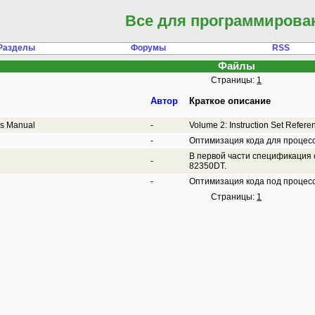
Все для программирова
Разделы
Форумы
RSS
Файлы
Страницы:
1
Автор
Краткое описание
r’s Manual
-
Volume 2: Instruction Set Refere
-
Оптимизация кода для процесс
В первой части спецификация с
-
82350DT.
-
Оптимизация кода под процесс
Страницы:
1