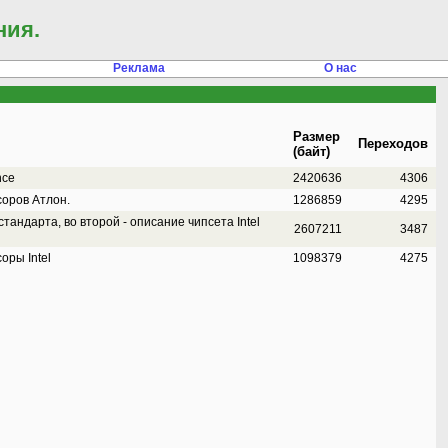
ния.
Реклама
О нас
Размер
Переходов
(байт)
nce
2420636
4306
оров Атлон.
1286859
4295
тандарта, во второй - описание чипсета Intel
2607211
3487
оры Intel
1098379
4275