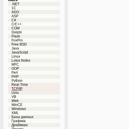
Книги
.NET
1C
ADO
ASP
C#
C/C++
COM
Delphi
Flash
FoxPro
Free BSD
Java
JavaScript
Linux
Lotus Notes
MFC
OOP
Perl
PHP
Python
Real-Time
TCP/IP
Unix
VB
Web
WinCE
Windows
XML
Базы данных
Графика
Драйвера