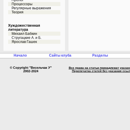
Пролог
Процессоры
Регулярные выражения
Теория
Хуждожественная
литература
Михаил Бабкин
Стругацкие А. и Б.
Ярослав Гашек
Начало
Сайты клуба
Разделы
© Copyright "Весельчак У"
Все права на статьи принадлежат указа
2002-2024
Перепечатка статей без указания ссы