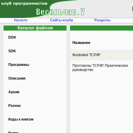
Начало
Сайты клуба
Разделы
Каталог файлов
DDK
Название
SDK
Illustrated TCP/IP
Программы
Протоколы TCP/IP. Практическое
руководство.
Описания
Архив
Разное
Коды к книгам