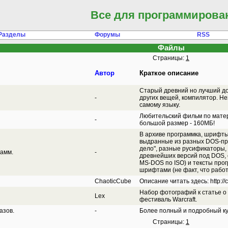
Все для программирова
Разделы
Форумы
RSS
Файлы
Страницы:
1
Автор
Краткое описание
Старый древний но лучший до
-
других вещей, компилятор. Не
самому языку.
Любительский фильм по мате
-
большой размер - 160МБ!
В архиве программка, шрифты
выдранные из разных DOS-прог
дело", разные русификаторы,
амм.
-
древнейших версий под DOS
MS-DOS по ISO) и тексты прог
шрифтами (не факт, что рабо
ChaoticCube
Описание читать здесь: http://
Набор фотографий к статье о
Lex
фестиваль Warcraft.
азов.
-
Более полный и подробный ку
Страницы:
1