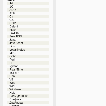
Книги
.NET
1C
ADO
ASP
C#
C/C++
COM
Delphi
Flash
FoxPro
Free BSD
Java
JavaScript
Linux
Lotus Notes
MFC
OOP
Perl
PHP
Python
Real-Time
TCP/IP
Unix
VB
Web
WinCE
Windows
XML
Базы данных
Графика
Драйвера