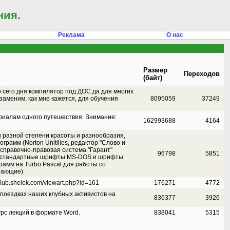
ния.
Реклама
О нас
Размер
Переходов
(байт)
 сего дня компилятор под ДОС да для многих
заменим, как мне кажется, для обучения
8095059
37249
риалам одного путешествия. Внимание:
162993688
4164
 разной степени красоты и разнообразия,
рамм (Norton Unitilies, редактор "Слово и
 справочно-правовая система "Гарант"
96798
5851
, стандартные шрифты MS-DOS и шрифты
рамм на Turbo Pascal для работы со
тающие).
club.shelek.com/viewart.php?id=161
176271
4772
 поездках наших клубных активистов на
836377
3926
рс лекций в формате Word.
838041
5315