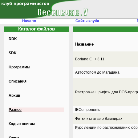
Начало
Сайты клуба
Каталог файлов
DDK
Название
SDK
Borland C++ 3.11
Программы
Автостопом до Магадана
Описания
Растровые шрифты для DOS-прогр
Архив
Разное
IEComponents
Фотки к статье о Вампирах
Коды к книгам
Курс лекций по распознаванию обр