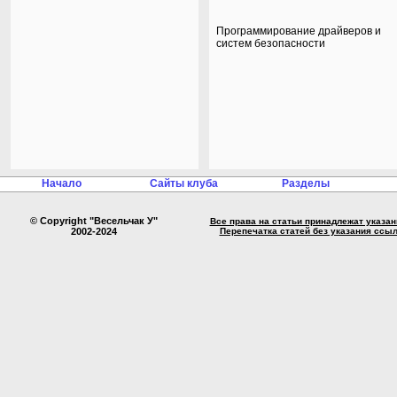
Программирование драйверов и
систем безопасности
Начало
Сайты клуба
Разделы
© Copyright "Весельчак У"
Все права на статьи принадлежат указа
2002-2024
Перепечатка статей без указания ссы