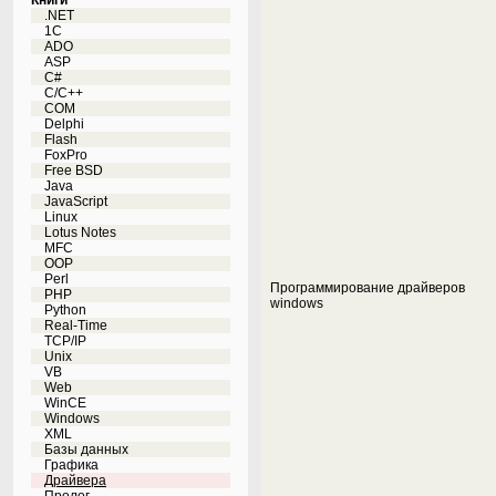
Книги
.NET
1C
ADO
ASP
C#
C/C++
COM
Delphi
Flash
FoxPro
Free BSD
Java
JavaScript
Linux
Lotus Notes
MFC
OOP
Perl
Программирование драйверов
PHP
windows
Python
Real-Time
TCP/IP
Unix
VB
Web
WinCE
Windows
XML
Базы данных
Графика
Драйвера