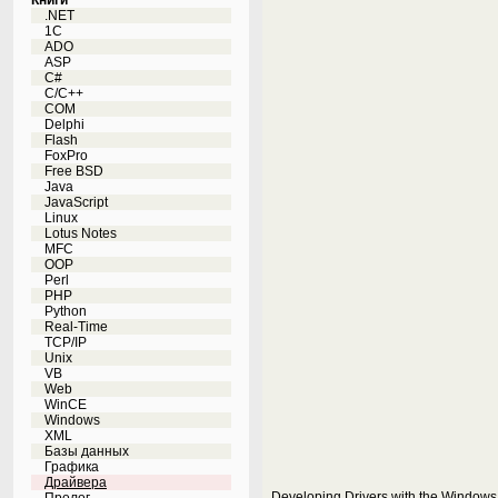
Книги
.NET
1C
ADO
ASP
C#
C/C++
COM
Delphi
Flash
FoxPro
Free BSD
Java
JavaScript
Linux
Lotus Notes
MFC
OOP
Perl
PHP
Python
Real-Time
TCP/IP
Unix
VB
Web
WinCE
Windows
XML
Базы данных
Графика
Драйвера
Developing Drivers with the Windows