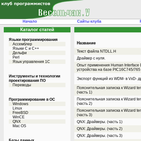
Начало
Сайты клуба
Каталог статей
Языки программирования
Название
Ассемблер
Языки С и C++
Текст файла NTDLL.H
Дельфи
Perl
Драйвер с нуля.
Язык управления 1С
Опыт применения Human Interface D
устройства на базе PIC16С745/765
Инструменты и технологии
Экспорт функций из WDM- в VxD- д
проектирования ПО
Переводы
Пояснительная записка к Wizard t
(часть 1)
Пояснительная записка к Wizard t
Программирование в ОС
(часть 2)
Windows
Linux
Пояснительная записка к Wizard t
FreeBSD
(часть 3)
WinCE
QNX
QNX: Драйверы. (часть 1)
Mac OS
QNX: Драйверы. (часть 2)
QNX: Драйверы. (часть 3)
Базы данных