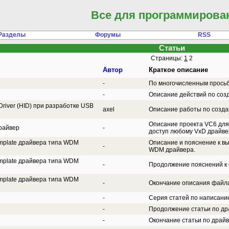
Все для программирова
Разделы
Форумы
RSS
Статьи
Страницы:
1
2
Автор
Краткое описание
-
По многочисленным просьба
-
Описание действий по соз
river (HID) при разработке USB
axel
Описание работы по созда
Описание проекта VC6 для
райвер
-
доступ любому VxD драйве
emplate драйвера типа WDM
Описание и пояснение к вы
-
WDM драйвера.
emplate драйвера типа WDM
-
Продолжение пояснений к 
emplate драйвера типа WDM
-
Окончание описания файл
-
Серия статей по написани
-
Продолжение статьи по др
-
Окончание статьи по драй