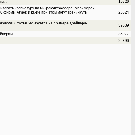
ями.
19526
ализовать клавиатуру на микроконтроллере (в примерах
 фирмы Atmel) и какие при этом могут возникнуть
26524
indows. Статья базируется на примере драйвера-
39539
йверам.
36977
26896