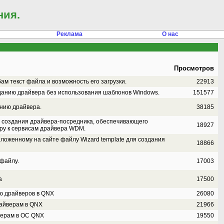
ния.
Реклама
О нас
Просмотров
м текст файла и возможность его загрузки.
22913
данию драйвера без использования шаблонов Windows.
151577
нию драйвера.
38185
 создания драйвера-посредника, обеспечивающего
18927
ру к сервисам драйвера WDM.
ложенному на сайте файлу Wizard template для создания
18866
файлу.
17003
а
17500
ю драйверов в QNX
26080
айверам в QNX
21966
верам в ОС QNX
19550