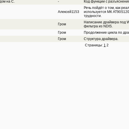
дом на С.
-
Код функции с разъяснени
Речь пойдёт о том, как ре
Алексей1153
используется МК AT90S1200
трудности.
Написание драйвера под W
Гром
фильтра из NDIS.
Гром
Продолжение цикла по дра
Гром
Структура драйвера.
Страницы:
1
2