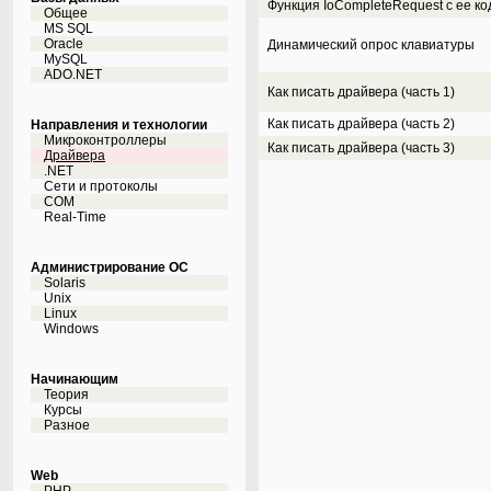
Функция IoCompletеRequest с ее ко
Общее
MS SQL
Oracle
Динамический опрос клавиатуры
MySQL
ADO.NET
Как писать драйвера (часть 1)
Как писать драйвера (часть 2)
Направления и технологии
Микроконтроллеры
Как писать драйвера (часть 3)
Драйвера
.NET
Сети и протоколы
COM
Real-Time
Администрирование ОС
Solaris
Unix
Linux
Windows
Начинающим
Теория
Курсы
Разное
Web