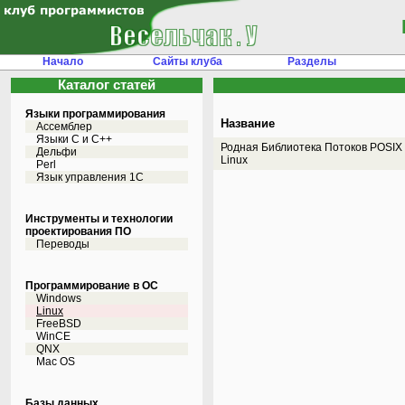
Начало
Сайты клуба
Разделы
Каталог статей
Языки программирования
Название
Ассемблер
Языки С и C++
Родная Библиотека Потоков POSIX
Дельфи
Linux
Perl
Язык управления 1С
Инструменты и технологии
проектирования ПО
Переводы
Программирование в ОС
Windows
Linux
FreeBSD
WinCE
QNX
Mac OS
Базы данных