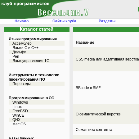
Начало
Сайты клуба
Разделы
Каталог статей
Языки программирования
Название
Ассемблер
Языки С и C++
Дельфи
Perl
CSS media или адаптивная верстка
Язык управления 1С
Инструменты и технологии
проектирования ПО
Переводы
BBcode в SMF.
Программирование в ОС
Windows
Linux
FreeBSD
О семантической верстке
WinCE
QNX
Mac OS
Семантика контента.
Базы данных