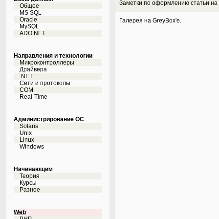
Заметки по оформлению статьи на 
Общее
MS SQL
Oracle
Галерея на GreyBox'е.
MySQL
ADO.NET
Направления и технологии
Микроконтроллеры
Драйвера
.NET
Сети и протоколы
COM
Real-Time
Администрирование ОС
Solaris
Unix
Linux
Windows
Начинающим
Теория
Курсы
Разное
Web