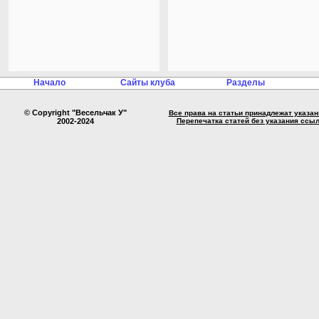
Начало
Сайты клуба
Разделы
© Copyright "Весельчак У"
Все права на статьи принадлежат указа
2002-2024
Перепечатка статей без указания ссы