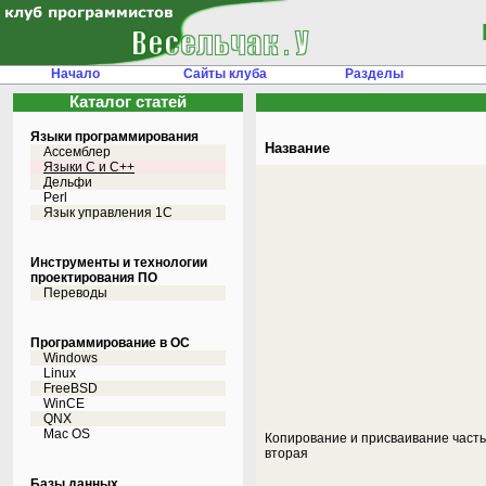
Начало
Сайты клуба
Разделы
Каталог статей
Языки программирования
Название
Ассемблер
Языки С и C++
Дельфи
Perl
Язык управления 1С
Инструменты и технологии
проектирования ПО
Переводы
Программирование в ОС
Windows
Linux
FreeBSD
WinCE
QNX
Mac OS
Копирование и присваивание часть
вторая
Базы данных