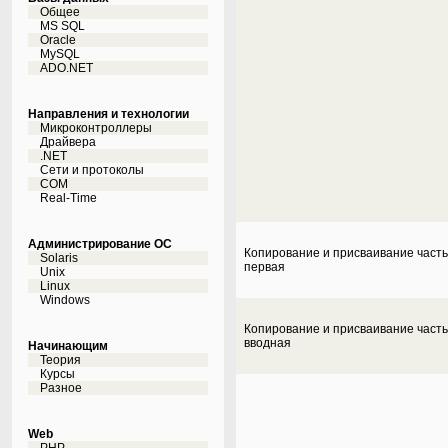
Общее
MS SQL
Oracle
MySQL
ADO.NET
Направления и технологии
Микроконтроллеры
Драйвера
.NET
Сети и протоколы
COM
Real-Time
Администрирование ОС
Копирование и присваивание часть
Solaris
первая
Unix
Linux
Windows
Копирование и присваивание часть
вводная
Начинающим
Теория
Курсы
Разное
Web