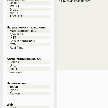
64-битную платформу.
Общее
MS SQL
Oracle
MySQL
ADO.NET
Направления и технологии
Микроконтроллеры
Драйвера
.NET
Сети и протоколы
COM
Real-Time
Администрирование ОС
Solaris
Unix
Linux
Windows
Начинающим
Теория
Курсы
Разное
Web