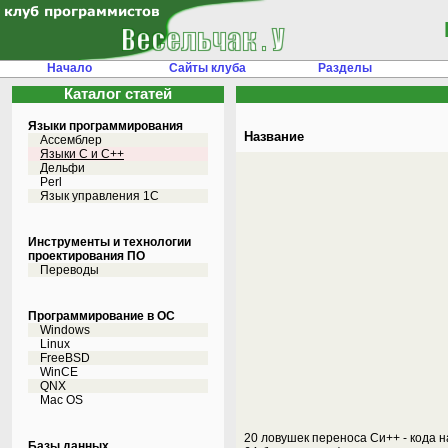
Начало
Сайты клуба
Разделы
Каталог статей
Языки программирования
Название
Ассемблер
Языки С и C++
Дельфи
Perl
Язык управления 1С
Инструменты и технологии
проектирования ПО
Переводы
Программирование в ОС
Windows
Linux
FreeBSD
WinCE
QNX
Mac OS
20 ловушек переноса Си++ - кода н
Базы данных