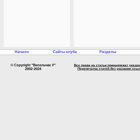
Начало
Сайты клуба
Разделы
© Copyright "Весельчак У"
Все права на статьи принадлежат указа
2002-2024
Перепечатка статей без указания ссы