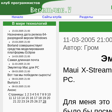
Начало
Сайты клуба
Разделы
В мире технологий
15-03-2005 21:00
Назначена дата релиза 64-
11-03-2005 21:0
разрядной версии Windows
15-03-2005 21:00
Borland совершенствует
Автор: Гром
средства моделирования
платформы Eclipse
Эм
14-03-2005 21:00
Самая длинная почта
11-03-2005 21:00
Эмулятор Mac для PC
Maui X-Strea
09-03-2005 21:00
Вот так мы победили сырость!
PC.
09-03-2005 21:00
Выпуск 1
06-03-2005 21:00
Анонс
Страницы:
1
2
3
4
5
6
7
8
9
10
11
12
13
14
15
16
17
18
19
20
Для меня
это
21
22
23
24
25
26
27
28
было бы посмо