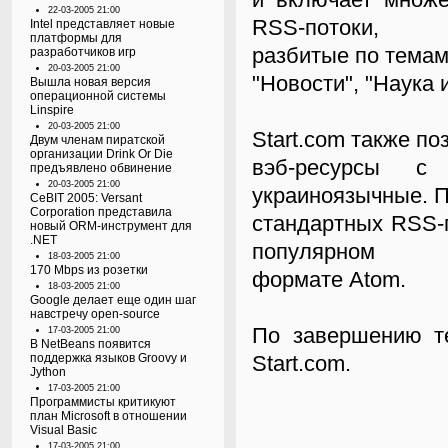
22-03-2005 21:00
RSS-потоки,
Intel представляет новые
платформы для
разбитые по темам 
разработчиков игр
20-03-2005 21:00
"Новости", "Наука и
Вышла новая версия
операционной системы
Linspire
20-03-2005 21:00
Start.com также п
Двум членам пиратской
организации Drink Or Die
вэб-ресурсы с
предъявлено обвинение
20-03-2005 21:00
украиноязычные. 
CeBIT 2005: Versant
Corporation представила
стандартных RSS-
новый ORM-инструмент для
.NET
популярном
18-03-2005 21:00
170 Mbps из розетки
формате Atom.
18-03-2005 21:00
Google делает еще один шаг
навстречу open-source
По завершению те
17-03-2005 21:00
В NetBeans появится
поддержка языков Groovy и
Start.com.
Jython
17-03-2005 21:00
Программисты критикуют
план Microsoft в отношении
Visual Basic
17-03-2005 21:00