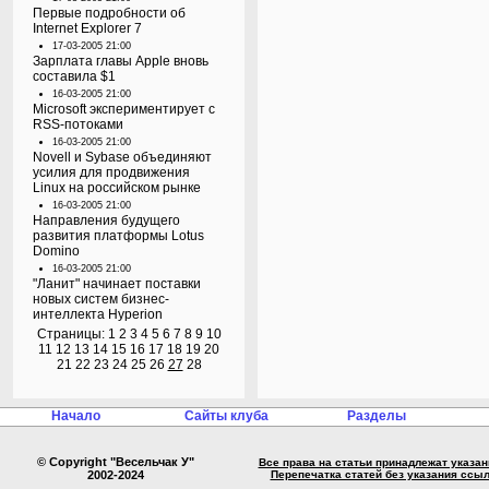
Первые подробности об
Internet Explorer 7
17-03-2005 21:00
Зарплата главы Apple вновь
составила $1
16-03-2005 21:00
Microsoft экспериментирует с
RSS-потоками
16-03-2005 21:00
Novell и Sybase объединяют
усилия для продвижения
Linux на российском рынке
16-03-2005 21:00
Направления будущего
развития платформы Lotus
Domino
16-03-2005 21:00
"Ланит" начинает поставки
новых систем бизнес-
интеллекта Hyperion
Страницы:
1
2
3
4
5
6
7
8
9
10
11
12
13
14
15
16
17
18
19
20
21
22
23
24
25
26
27
28
Начало
Сайты клуба
Разделы
© Copyright "Весельчак У"
Все права на статьи принадлежат указа
2002-2024
Перепечатка статей без указания ссы