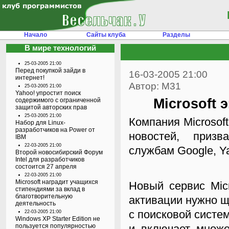
Начало
Сайты клуба
Разделы
В мире технологий
25-03-2005 21:00
Перед покупкой зайди в
16-03-2005 21:00
интернет!
Автор: M31
25-03-2005 21:00
Yahoo! упростит поиск
Microsoft 
содержимого с ограниченной
защитой авторских прав
25-03-2005 21:00
Компания Microsof
Набор для Linux-
разработчиков на Power от
новостей, призв
IBM
22-03-2005 21:00
службам Google, Ya
Второй новосибирский Форум
Intel для разработчиков
состоится 27 апреля
22-03-2005 21:00
Microsoft наградит учащихся
Новый сервис Micr
стипендиями за вклад в
благотворительную
активации нужно щ
деятельность
с поисковой систе
22-03-2005 21:00
Windows XP Starter Edition не
пользуется популярностью
и включает множе