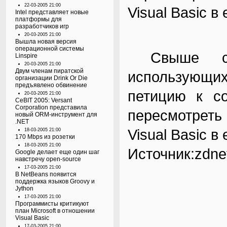
22-03-2005 21:00
Visual Basic в
Intel представляет новые
платформы для
разработчиков игр
20-03-2005 21:00
Вышла новая версия
операционной системы
Свыше ста 
Linspire
20-03-2005 21:00
Двум членам пиратской
использующи
организации Drink Or Die
предъявлено обвинение
петицию к со
20-03-2005 21:00
CeBIT 2005: Versant
Corporation представила
пересмотрет
новый ORM-инструмент для
.NET
Visual Basic в
18-03-2005 21:00
170 Mbps из розетки
18-03-2005 21:00
Источник:zdnet
Google делает еще один шаг
навстречу open-source
17-03-2005 21:00
В NetBeans появится
поддержка языков Groovy и
Jython
17-03-2005 21:00
Программисты критикуют
план Microsoft в отношении
Visual Basic
17-03-2005 21:00