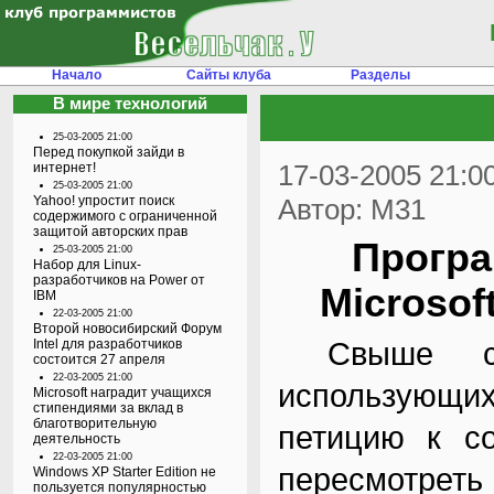
Начало
Сайты клуба
Разделы
В мире технологий
25-03-2005 21:00
Перед покупкой зайди в
17-03-2005 21:0
интернет!
25-03-2005 21:00
Yahoo! упростит поиск
Автор: M31
содержимого с ограниченной
защитой авторских прав
Програ
25-03-2005 21:00
Набор для Linux-
разработчиков на Power от
Microsof
IBM
22-03-2005 21:00
Второй новосибирский Форум
Свыше ста 
Intel для разработчиков
состоится 27 апреля
22-03-2005 21:00
использующи
Microsoft наградит учащихся
стипендиями за вклад в
благотворительную
петицию к со
деятельность
22-03-2005 21:00
пересмотрет
Windows XP Starter Edition не
пользуется популярностью