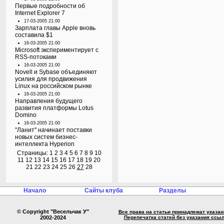
Первые подробности об
Internet Explorer 7
17-03-2005 21:00
Зарплата главы Apple вновь
составила $1
16-03-2005 21:00
Microsoft экспериментирует с
RSS-потоками
16-03-2005 21:00
Novell и Sybase объединяют
усилия для продвижения
Linux на российском рынке
16-03-2005 21:00
Направления будущего
развития платформы Lotus
Domino
16-03-2005 21:00
"Ланит" начинает поставки
новых систем бизнес-
интеллекта Hyperion
Страницы:
1
2
3
4
5
6
7
8
9
10
11
12
13
14
15
16
17
18
19
20
21
22
23
24
25
26
27
28
Начало
Сайты клуба
Разделы
© Copyright "Весельчак У"
Все права на статьи принадлежат указа
2002-2024
Перепечатка статей без указания ссы