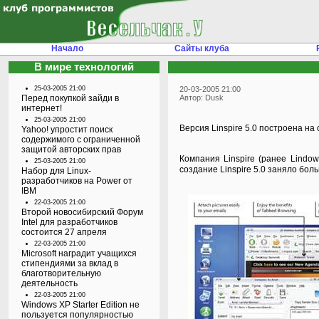
Начало
Сайты клуба
В мире технологий
25-03-2005 21:00
20-03-2005 21:00
Перед покупкой зайди в
Автор: Dusk
интернет!
25-03-2005 21:00
Версия Linspire 5.0 построена на
Yahoo! упростит поиск
содержимого с ограниченной
защитой авторских прав
Компания Linspire (ранее Lindo
25-03-2005 21:00
создание Linspire 5.0 заняло бо
Набор для Linux-
разработчиков на Power от
IBM
22-03-2005 21:00
Второй новосибирский Форум
Intel для разработчиков
состоится 27 апреля
22-03-2005 21:00
Microsoft наградит учащихся
стипендиями за вклад в
благотворительную
деятельность
22-03-2005 21:00
Windows XP Starter Edition не
пользуется популярностью