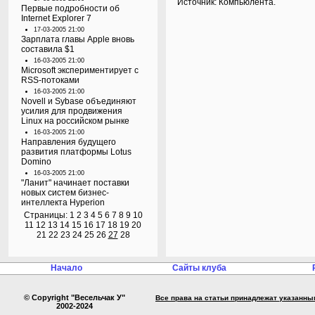
Источник: Компьюлента.
Первые подробности об
Internet Explorer 7
17-03-2005 21:00
Зарплата главы Apple вновь
составила $1
16-03-2005 21:00
Microsoft экспериментирует с
RSS-потоками
16-03-2005 21:00
Novell и Sybase объединяют
усилия для продвижения
Linux на российском рынке
16-03-2005 21:00
Направления будущего
развития платформы Lotus
Domino
16-03-2005 21:00
"Ланит" начинает поставки
новых систем бизнес-
интеллекта Hyperion
Страницы:
1
2
3
4
5
6
7
8
9
10
11
12
13
14
15
16
17
18
19
20
21
22
23
24
25
26
27
28
Начало
Сайты клуба
© Copyright "Весельчак У"
Все права на статьи принадлежат указанны
2002-2024