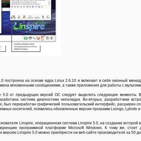
.0 построена на основе ядра Linux 2.6.10 и включает в себя оконный менедж
 обмена мгновенными сообщениями, а также приложения для работы с мульти
re 5.0 от предыдущих версий ОС следует выделить следующие моменты. 
работана система диагностики неполадок. Во-вторых, разработчики встро
их, был переработан графический пользовательский интерфейс, расширен сп
ъемных носителей, появились обновленные версии программ Lsongs, Lphoto 
нователя Linspire, операционная система Linspire 5.0, на создание которо
куренцию программной платформе Microsoft Windows. К тому же, стоит 
ю версию Linspire 5.0 можно приобрести на веб-сайте производителя за 50 