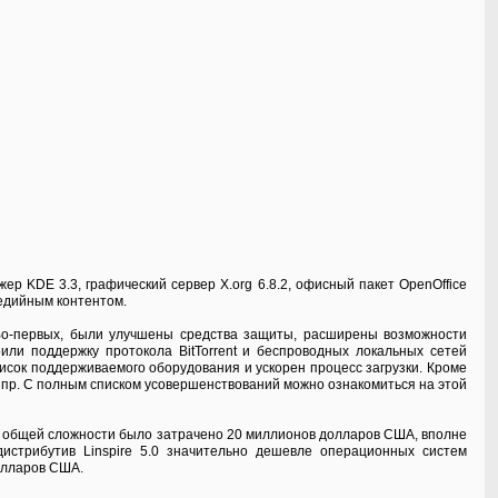
ер KDE 3.3, графический сервер X.org 6.8.2, офисный пакет OpenOffice
медийным контентом.
Во-первых, были улучшены средства защиты, расширены возможности
или поддержку протокола BitTorrent и беспроводных локальных сетей
исок поддерживаемого оборудования и ускорен процесс загрузки. Кроме
и пр. С полным списком усовершенствований можно ознакомиться
на этой
й в общей сложности было затрачено 20 миллионов долларов США, вполне
дистрибутив Linspire 5.0 значительно дешевле операционных систем
долларов США.