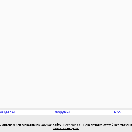
Разделы
Форумы
RSS
м авторам или в противном случае сайту
"Весельчак У"
. Перепечатка статей без указа
сайта запрещена!