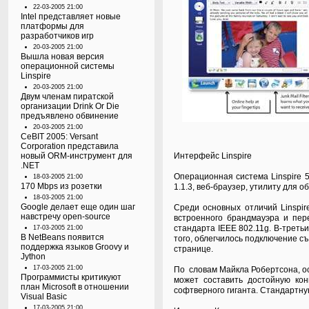
22-03-2005 21:00
Intel представляет новые
платформы для
разработчиков игр
20-03-2005 21:00
Вышла новая версия
операционной системы
Linspire
20-03-2005 21:00
Двум членам пиратской
организации Drink Or Die
предъявлено обвинение
20-03-2005 21:00
CeBIT 2005: Versant
Corporation представила
новый ORM-инструмент для
Интерфейс Linspire
.NET
Операционная система Linspire 5
18-03-2005 21:00
170 Mbps из розетки
1.1.3, веб-браузер, утилиту для
18-03-2005 21:00
Google делает еще один шаг
Среди основных отличий Linspi
навстречу open-source
встроенного брандмауэра и пере
стандарта IEEE 802.11g. В-треть
17-03-2005 21:00
В NetBeans появится
того, облегчилось подключение с
поддержка языков Groovy и
странице
.
Jython
17-03-2005 21:00
По
словам
Майкла Робертсона, ос
Программисты критикуют
может составить достойную кон
план Microsoft в отношении
софтверного гиганта. Стандартну
Visual Basic
17-03-2005 21:00