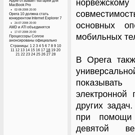
норвежско
Apple отзывает батареи для
MacBook Pro
02-08-2006 20:00
совместимост
Opera 10 должна стать
конкурентом Internet Explorer 7
основных о
24-07-2006 20:00
AMD и ATI объединятся
17-07-2006 20:00
мобильных тел
Процессоры Conroe
анонсированы официально
Страницы:
1
2
3
4
5
6
7
8
9
10
11
12
13
14
15
16
17
18
19
20
21
22
23
24
25
26
27
28
В Opera такж
универсально
показывать
электронной 
других задач
при помощи 
девятой в