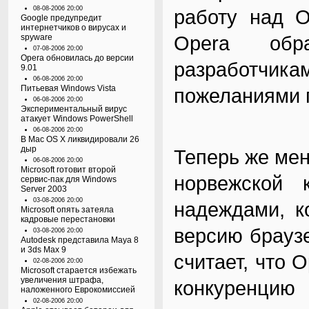
08-08-2006 20:00
работу над O
Google предупредит
интернетчиков о вирусах и
Opera обр
spyware
07-08-2006 20:00
Opera обновилась до версии
разработчик
9.01
06-08-2006 20:00
Питьевая Windows Vista
пожеланиями п
06-08-2006 20:00
Экспериментальный вирус
атакует Windows PowerShell
06-08-2006 20:00
В Mac OS X ликвидировали 26
дыр
Теперь же ме
06-08-2006 20:00
Microsoft готовит второй
норвежской 
сервис-пак для Windows
Server 2003
03-08-2006 20:00
надеждами, к
Microsoft опять затеяла
кадровые перестановки
версию брауз
03-08-2006 20:00
Autodesk представила Maya 8
и 3ds Max 9
считает, что 
02-08-2006 20:00
Microsoft старается избежать
увеличения штрафа,
конкуренцию 
наложенного Еврокомиссией
02-08-2006 20:00