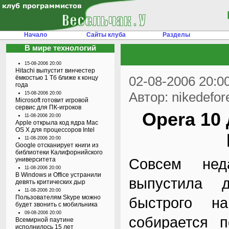
Начало
Сайты клуба
Разделы
В мире технологий
15-08-2006 20:00
Hitachi выпустит винчестер
02-08-2006 20:0
ёмкостью 1 Тб ближе к концу
года
Автор: nikedefor
15-08-2006 20:00
Microsoft готовит игровой
сервис для ПК-игроков
Opera 10
11-08-2006 20:00
Apple открыла код ядра Mac
OS X для процессоров Intel
11-08-2006 20:00
Google отсканирует книги из
библиотеки Калифорнийского
Совсем нед
университета
11-08-2006 20:00
В Windows и Office устранили
выпустила 
девять критических дыр
11-08-2006 20:00
Пользователям Skype можно
быстрого н
будет звонить с мобильника
09-08-2006 20:00
собирается 
Всемирной паутине
исполнилось 15 лет