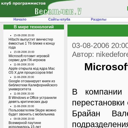
Начало
Сайты клуба
Разделы
В мире технологий
15-08-2006 20:00
Hitachi выпустит винчестер
03-08-2006 20:0
ёмкостью 1 Тб ближе к концу
года
Автор: nikedefor
15-08-2006 20:00
Microsoft готовит игровой
сервис для ПК-игроков
Microso
11-08-2006 20:00
Apple открыла код ядра Mac
OS X для процессоров Intel
11-08-2006 20:00
Google отсканирует книги из
библиотеки Калифорнийского
В компании 
университета
11-08-2006 20:00
В Windows и Office устранили
перестановки 
девять критических дыр
11-08-2006 20:00
Пользователям Skype можно
Брайан Вале
будет звонить с мобильника
09-08-2006 20:00
подразделени
Всемирной паутине
исполнилось 15 лет