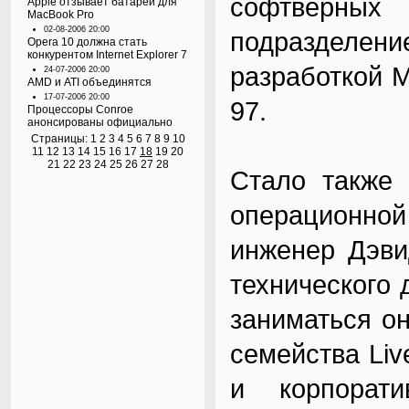
софтверных 
Apple отзывает батареи для
MacBook Pro
02-08-2006 20:00
подразделение
Opera 10 должна стать
конкурентом Internet Explorer 7
разработкой Mi
24-07-2006 20:00
AMD и ATI объединятся
17-07-2006 20:00
97.
Процессоры Conroe
анонсированы официально
Страницы:
1
2
3
4
5
6
7
8
9
10
11
12
13
14
15
16
17
18
19
20
21
22
23
24
25
26
27
28
Стало также 
операционно
инженер Дэви
технического 
заниматься о
семейства Liv
и корпорати