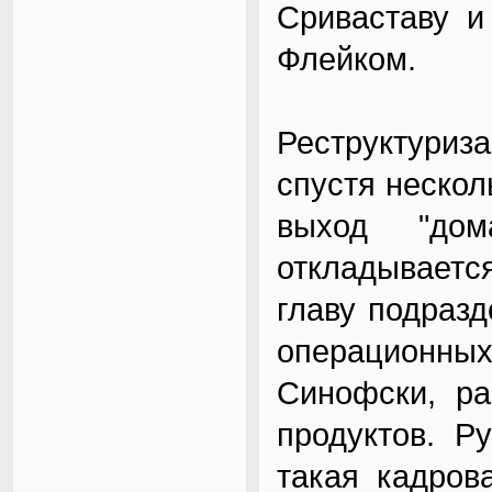
Сриваставу и
Флейком.
Реструктуриз
спустя нескол
выход "дом
откладывается
главу подраз
операционных
Синофски, ра
продуктов. Ру
такая кадров