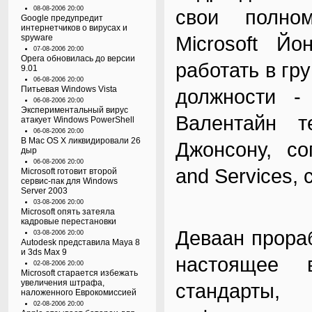
08-08-2006 20:00
свои полном
Google предупредит
интернетчиков о вирусах и
Microsoft Йо
spyware
07-08-2006 20:00
Opera обновилась до версии
работать в гр
9.01
06-08-2006 20:00
Питьевая Windows Vista
должности -
06-08-2006 20:00
Экспериментальный вирус
Валентайн т
атакует Windows PowerShell
06-08-2006 20:00
В Mac OS X ликвидировали 26
Джонсону, со
дыр
06-08-2006 20:00
and Services, 
Microsoft готовит второй
сервис-пак для Windows
Server 2003
03-08-2006 20:00
Microsoft опять затеяла
кадровые перестановки
Деваан прораб
03-08-2006 20:00
Autodesk представила Maya 8
и 3ds Max 9
настоящее в
02-08-2006 20:00
Microsoft старается избежать
увеличения штрафа,
стандарты,
наложенного Еврокомиссией
02-08-2006 20:00