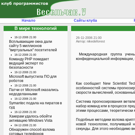
Начало
Сайты клуба
В мире технологий
16-12-2006 21:00
26-11-2006 21:00
Всплывающие окна дали
Автор: nikedeforest
сайту 5 миллионов
"виртуальных" посетителей
Международная группа учены
16-12-2006 21:00
конфиденциальной информации, н
Команду PHP покидает
ведущий эксперт по
безопасности
16-12-2006 21:00
Microsoft выпустила ПО для
роботов
Как сообщает New Scientist Te
16-12-2006 21:00
особенностей системы прогнозир
Патчи от Microsoft оказались
скорости вычислений, основанны
недоделанными
16-12-2006 21:00
Система прогнозирования ветвле
Symantec подала на пиратов в
набор команд или в процессе пре
суд
этими процессами, теоретически 
16-12-2006 21:00
Хакерам удалось обойти
Подобные методики взлома крипт
активацию Windows Vista
новой технологии, получившей н
04-12-2006 21:00
секунды. Для этого необходимо в
Обнаружен способ взлома
сотовых телефонов