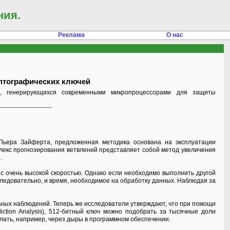
ния.
Реклама
О нас
птографических ключей
, генерирующихся современными микропроцессорами для защиты
-Пьера Зайферта, предложенная методика основана на эксплуатации
лекс прогнозирования ветвлений представляет собой метод увеличения
.
 очень высокой скоростью. Однако если необходимо выполнить другой
следовательно, и время, необходимое на обработку данных. Наблюдая за
ных наблюдений. Теперь же исследователи утверждают, что при помощи
iction Analysis), 512-битный ключ можно подобрать за тысячные доли
лать, например, через дыры в программном обеспечении.