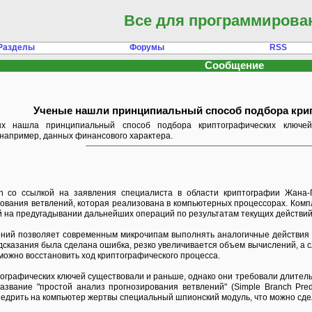
Все для программирова
Разделы
Форумы
RSS
Сообщение
Ученые нашли принципиальный способ подбора кри
х нашла принципиальный способ подбора криптографических ключей
апример, данных финансового характера.
ch со ссылкой на заявления специалиста в области криптографии Жана
ования ветвлений, которая реализована в компьютерных процессорах. Комп
й на предугадывании дальнейших операций по результатам текущих действий
ний позволяет современным микрочипам выполнять аналогичные действия с
дсказания была сделана ошибка, резко увеличивается объем вычислений, а 
можно восстановить ход криптографического процесса.
ографических ключей существовали и раньше, однако они требовали длитель
азвание "простой анализ прогнозирования ветвлений" (Simple Branch Pred
недрить на компьютер жертвы специальный шпионский модуль, что можно сде