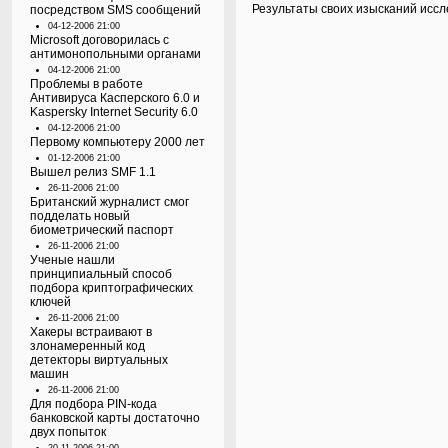
Результаты своих изысканий иссл
посредством SMS сообщений
04-12-2006 21:00
Microsoft договорилась с
антимонопольными органами
04-12-2006 21:00
Проблемы в работе
Антивируса Касперского 6.0 и
Kaspersky Internet Security 6.0
04-12-2006 21:00
Первому компьютеру 2000 лет
01-12-2006 21:00
Вышел релиз SMF 1.1
26-11-2006 21:00
Британский журналист смог
подделать новый
биометрический паспорт
26-11-2006 21:00
Ученые нашли
принципиальный способ
подбора криптографических
ключей
26-11-2006 21:00
Хакеры встраивают в
злонамеренный код
детекторы виртуальных
машин
26-11-2006 21:00
Для подбора PIN-кода
банковской карты достаточно
двух попыток