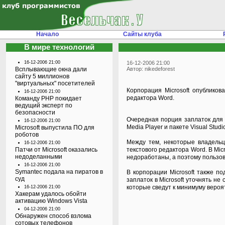
Начало
Сайты клуба
В мире технологий
16-12-2006 21:00
16-12-2006 21:00
Всплывающие окна дали
Автор: nikedeforest
сайту 5 миллионов
"виртуальных" посетителей
Корпорация Microsoft опублико
16-12-2006 21:00
редактора Word.
Команду PHP покидает
ведущий эксперт по
безопасности
Очередная порция заплаток для п
16-12-2006 21:00
Media Player и пакете Visual Stu
Microsoft выпустила ПО для
роботов
Между тем, некоторые владельц
16-12-2006 21:00
Патчи от Microsoft оказались
текстового редактора Word. В Mi
недоделанными
недоработаны, а поэтому пользов
16-12-2006 21:00
Symantec подала на пиратов в
В корпорации Microsoft также п
суд
заплаток в Microsoft уточнять н
которые сведут к минимуму вероя
16-12-2006 21:00
Хакерам удалось обойти
активацию Windows Vista
04-12-2006 21:00
Обнаружен способ взлома
сотовых телефонов