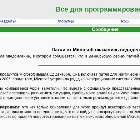
Все для программирова
Разделы
Форумы
RSS
Сообщение
Патчи от Microsoft оказались недод
вала уведомление, в котором сообщается, что в декабрьскую серию патче
родуктов Microsoft вышла 12 декабря. Она включает патчи для критически 
dio 2005. Кроме того, Microsoft устранила ряд дыр в операционных системах W
ы компьютеров Apple заметили, что вместе с официально представленн
crosoft поспешили разъяснить ситуацию, сообщив, что апдейты для Word попа
ателям, успевшим установить патчи, настоятельно рекомендуется их деинст
одчеркивают, что как только обновления для Word пройдут всесторонне т
е стали, однако можно предположить, что они войдут в январскую серию патч
тность попадания непротестированных патчей в системы обновления Microsof