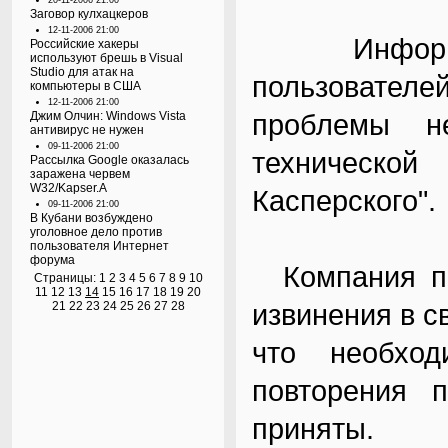
20-11-2006 21:00
Заговор кулхацкеров
12-11-2006 21:00
Информац
Российские хакеры
используют брешь в Visual
Studio для атак на
пользовател
компьютеры в США
12-11-2006 21:00
проблемы не
Джим Олчин: Windows Vista
антивирус не нужен
09-11-2006 21:00
техническ
Рассылка Google оказалась
заражена червем
W32/Kapser.A
Касперского".
09-11-2006 21:00
В Кубани возбуждено
уголовное дело против
пользователя Интернет
форума
Компания пр
Страницы:
1
2
3
4
5
6
7
8
9
10
11
12
13
14
15
16
17
18
19
20
извинения в с
21
22
23
24
25
26
27
28
что необхо
повторения 
приняты.