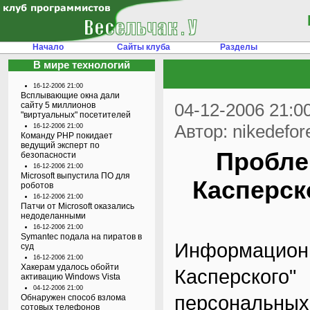
Начало
Сайты клуба
Разделы
В мире технологий
16-12-2006 21:00
Всплывающие окна дали
04-12-2006 21:0
сайту 5 миллионов
"виртуальных" посетителей
Автор: nikedefor
16-12-2006 21:00
Команду PHP покидает
ведущий эксперт по
Пробле
безопасности
16-12-2006 21:00
Microsoft выпустила ПО для
Касперско
роботов
16-12-2006 21:00
Патчи от Microsoft оказались
недоделанными
16-12-2006 21:00
Symantec подала на пиратов в
Информаци
суд
16-12-2006 21:00
Хакерам удалось обойти
Касперско
активацию Windows Vista
04-12-2006 21:00
персональн
Обнаружен способ взлома
сотовых телефонов