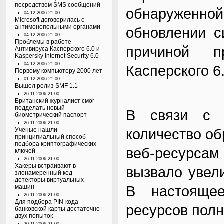
посредством SMS сообщений
обнаруженн
04-12-2006 21:00
Microsoft договорилась с
антимонопольными органами
обновлении с
04-12-2006 21:00
Проблемы в работе
причиной п
Антивируса Касперского 6.0 и
Kaspersky Internet Security 6.0
04-12-2006 21:00
Касперского 6.
Первому компьютеру 2000 лет
01-12-2006 21:00
Вышел релиз SMF 1.1
26-11-2006 21:00
Британский журналист смог
подделать новый
В связи с 
биометрический паспорт
26-11-2006 21:00
количество об
Ученые нашли
принципиальный способ
подбора криптографических
веб-ресурсам
ключей
26-11-2006 21:00
Хакеры встраивают в
вызвало увели
злонамеренный код
детекторы виртуальных
В настоящее
машин
26-11-2006 21:00
Для подбора PIN-кода
ресурсов полн
банковской карты достаточно
двух попыток