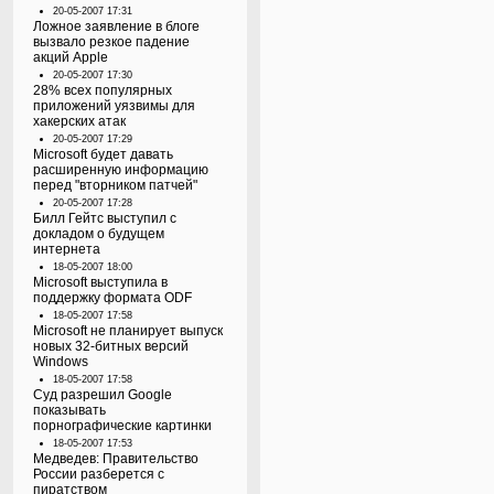
20-05-2007 17:31
Ложное заявление в блоге
вызвало резкое падение
акций Apple
20-05-2007 17:30
28% всех популярных
приложений уязвимы для
хакерских атак
20-05-2007 17:29
Microsoft будет давать
расширенную информацию
перед "вторником патчей"
20-05-2007 17:28
Билл Гейтс выступил с
докладом о будущем
интернета
18-05-2007 18:00
Microsoft выступила в
поддержку формата ODF
18-05-2007 17:58
Microsoft не планирует выпуск
новых 32-битных версий
Windows
18-05-2007 17:58
Суд разрешил Google
показывать
порнографические картинки
18-05-2007 17:53
Медведев: Правительство
России разберется с
пиратством