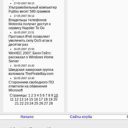
17-05-2007 09:15
Ультрамобильный компьютер
Fujitsu весит 580 граммов
17-05-2007 09:14
Владельцы телефонов
Motorola получат доступ к
сервису Napster To Go
16-05-2007 15:51
Протокол IPv6 позволяет
увеличить силу DoS-атак в
десятки раз
16-05-2007 15:50
WinHEC 2007: Билл Гейтс
рассказал о Windows Home
Server
16-05-2007 14:43
Шведская хакерская группа
взломала ThePirateBay.com
16-05-2007 14:40
Сторонники свободного ПО
ответили на обвинения
Microsoft
Страницы:
1
2
3
4
5
6
7
8
9
10
11
12
13
14
15
16
17
18
19
20
21
22
23
24
25
26
27
28
Начало
Сайты клуба