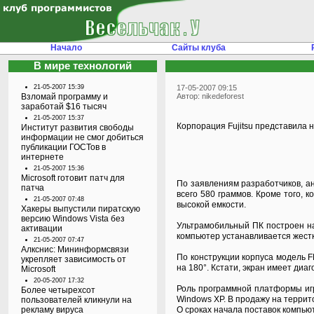
Начало
Сайты клуба
В мире технологий
21-05-2007 15:39
17-05-2007 09:15
Взломай программу и
Автор: nikedeforest
заработай $16 тысяч
21-05-2007 15:37
Корпорация Fujitsu представила
Институт развития свободы
информации не смог добиться
публикации ГОСТов в
интернете
21-05-2007 15:36
Microsoft готовит патч для
По заявлениям разработчиков, ан
патча
всего 580 граммов. Кроме того,
21-05-2007 07:48
высокой емкости.
Хакеры выпустили пиратскую
версию Windows Vista без
Ультрамобильный ПК построен на
активации
компьютер устанавливается жестки
21-05-2007 07:47
Алкснис: Мининформсвязи
По конструкции корпуса модель 
укрепляет зависимость от
на 180°. Кстати, экран имеет диа
Microsoft
20-05-2007 17:32
Роль программной платформы игр
Более четырехсот
Windows ХР. В продажу на террит
пользователей кликнули на
рекламу вируса
О сроках начала поставок компью