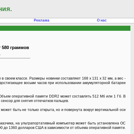
ния.
Реклама
О нас
 580 граммов
.
 своем классе. Размеры новинки составляют 168 х 131 х 32 мм, а вес -
, достигающее восьми часов при использовании аккумуляторной батареи
 Объем оперативной памяти DDR2 может составлять 512 Мб или 1 Гб. В
 сенсор для снятия отпечатков пальцев.
ожет быть не только открыта, но и повернута вокруг вертикальной оси
аказчика, на ультрапортативный компьютер может быть установлена ОС
00 до 1360 долларов США в зависимости от объема оперативной памяти.