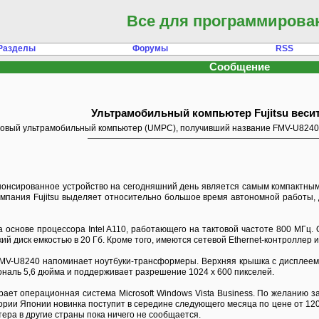
Все для программирова
Разделы
Форумы
RSS
Сообщение
Ультрамобильный компьютер Fujitsu весит
 новый ультрамобильный компьютер (UMPC), получивший название FMV-U8240
онсированное устройство на сегодняшний день является самым компактным в
 компания Fujitsu выделяет относительно большое время автономной работы
 основе процессора Intel A110, работающего на тактовой частоте 800 МГц.
й диск емкостью в 20 Гб. Кроме того, имеются сетевой Ethernet-контроллер и
FMV-U8240 напоминает ноутбуки-трансформеры. Верхняя крышка с дисплеем м
гональ 5,6 дюйма и поддерживает разрешение 1024 x 600 пикселей.
ает операционная система Microsoft Windows Vista Business. По желанию з
ории Японии новинка поступит в середине следующего месяца по цене от 12
тера в другие страны пока ничего не сообщается.