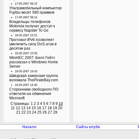
17-05-2007 09:15
Ультрамобильный компьютер
Fujitsu весит 580 граммов
17-05-2007 09:14
Владельцы телефонов
Motorola получат доступ к
сервису Napster To Go
16-05-2007 15:51
Протокол IPv6 позволяет
увеличить силу DoS-атак в
десятки раз
16-05-2007 15:50
WinHEC 2007: Билл Гейтс
рассказал о Windows Home
Server
16-05-2007 14:43
Шведская хакерская группа
взломала ThePirateBay.com
16-05-2007 14:40
Сторонники свободного ПО
ответили на обвинения
Microsoft
Страницы:
1
2
3
4
5
6
7
8
9
10
11
12
13
14
15
16
17
18
19
20
21
22
23
24
25
26
27
28
Начало
Сайты клуба