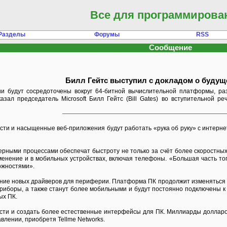
Все для программирова
Разделы
Форумы
RSS
Сообщение
Билл Гейтс выступил с докладом о будущ
и будут сосредоточены вокруг 64-битной вычислительной платформы, ра
казал председатель Microsoft Билл Гейтс (Bill Gates) во вступительной
ти и насыщенные веб-приложения будут работать «рука об руку» с интернет
ными процессами обеспечат быстроту не только за счёт более скоростных п
менение и в мобильных устройствах, включая телефоны. «Большая часть тог
ожностями».
ение новых драйверов для периферии. Платформа ПК продолжит изменяться в
приборы, а также станут более мобильными и будут постоянно подключены к и
ых ПК.
рести и создать более естественные интерфейсы для ПК. Миллиарды долларо
влении, приобретя Tellme Networks.