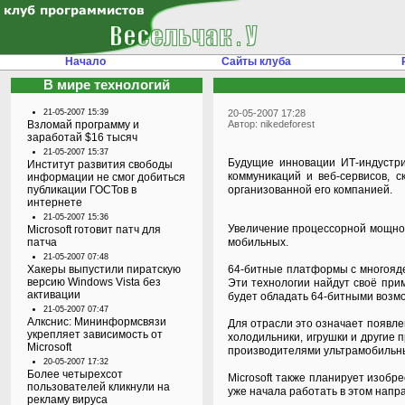
Начало
Сайты клуба
В мире технологий
21-05-2007 15:39
20-05-2007 17:28
Взломай программу и
Автор: nikedeforest
заработай $16 тысяч
21-05-2007 15:37
Будущие инновации ИТ-индустри
Институт развития свободы
коммуникаций и веб-сервисов, с
информации не смог добиться
публикации ГОСТов в
организованной его компанией.
интернете
21-05-2007 15:36
Увеличение процессорной мощнос
Microsoft готовит патч для
патча
мобильных.
21-05-2007 07:48
Хакеры выпустили пиратскую
64-битные платформы с многоядер
версию Windows Vista без
Эти технологии найдут своё при
активации
будет обладать 64-битными возм
21-05-2007 07:47
Алкснис: Мининформсвязи
Для отрасли это означает появл
укрепляет зависимость от
холодильники, игрушки и другие 
Microsoft
производителями ультрамобильн
20-05-2007 17:32
Более четырехсот
Microsoft также планирует изоб
пользователей кликнули на
уже начала работать в этом напра
рекламу вируса