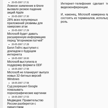
20-05-2007 17:31
Интернет-телефония сделает т
Ложное заявление в блоге
видеоконференции.
вызвало резкое падение
акций Apple
И, наконец, Microsoft намерена
20-05-2007 17:30
состоять из терминалов, использ
28% всех популярных
роль.
приложений уязвимы для
хакерских атак
20-05-2007 17:29
Microsoft будет давать
расширенную информацию
перед "вторником патчей"
20-05-2007 17:28
Билл Гейтс выступил с
докладом о будущем
интернета
18-05-2007 18:00
Microsoft выступила в
поддержку формата ODF
18-05-2007 17:58
Microsoft не планирует выпуск
новых 32-битных версий
Windows
18-05-2007 17:58
Суд разрешил Google
показывать
порнографические картинки
18-05-2007 17:53
Медведев: Правительство
России разберется с
пиратством