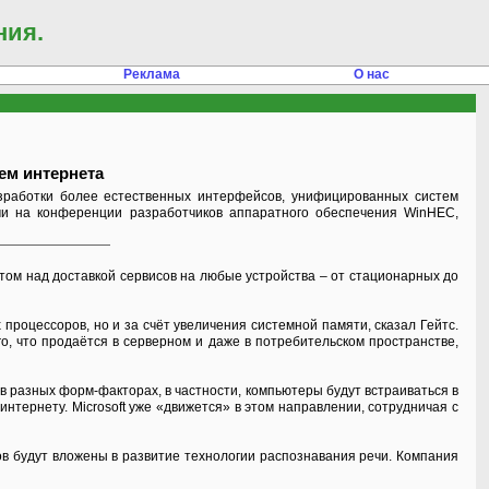
ния.
Реклама
О нас
ем интернета
зработки более естественных интерфейсов, унифицированных систем
 речи на конференции разработчиков аппаратного обеспечения WinHEC,
ом над доставкой сервисов на любые устройства – от стационарных до
роцессоров, но и за счёт увеличения системной памяти, сказал Гейтс.
о, что продаётся в серверном и даже в потребительском пространстве,
 разных форм-факторах, в частности, компьютеры будут встраиваться в
нтернету. Microsoft уже «движется» в этом направлении, сотрудничая с
в будут вложены в развитие технологии распознавания речи. Компания