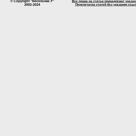
© Copyright "Весельчак У"
Все права на статьи принадлежат указа
2002-2024
Перепечатка статей без указания ссы