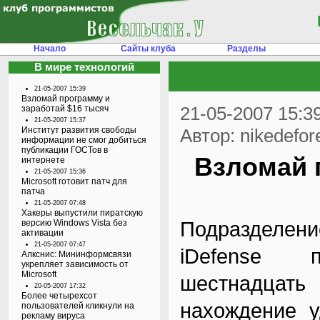
Начало
Сайты клуба
Разделы
В мире технологий
21-05-2007 15:39
Взломай программу и
21-05-2007 15:3
заработай $16 тысяч
21-05-2007 15:37
Институт развития свободы
Автор: nikedefor
информации не смог добиться
публикации ГОСТов в
Взломай 
интернете
21-05-2007 15:36
Microsoft готовит патч для
патча
21-05-2007 07:48
Хакеры выпустили пиратскую
Подразделени
версию Windows Vista без
активации
21-05-2007 07:47
iDefense 
Алкснис: Мининформсвязи
укрепляет зависимость от
Microsoft
шестнадцать
20-05-2007 17:32
Более четырехсот
нахождение у
пользователей кликнули на
рекламу вируса