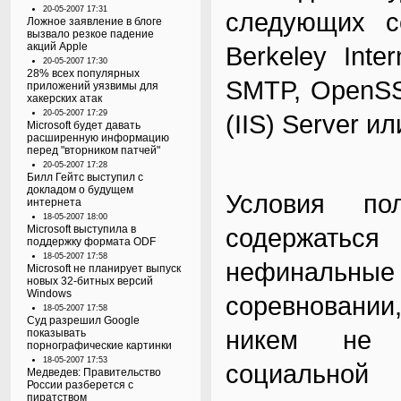
20-05-2007 17:31
следующих се
Ложное заявление в блоге
вызвало резкое падение
акций Apple
Berkeley Int
20-05-2007 17:30
28% всех популярных
SMTP, OpenSSH 
приложений уязвимы для
хакерских атак
20-05-2007 17:29
(IIS) Server и
Microsoft будет давать
расширенную информацию
перед "вторником патчей"
20-05-2007 17:28
Билл Гейтс выступил с
докладом о будущем
Условия по
интернета
18-05-2007 18:00
Microsoft выступила в
содержаться
поддержку формата ODF
18-05-2007 17:58
нефинальные
Microsoft не планирует выпуск
новых 32-битных версий
Windows
соревновании
18-05-2007 17:58
Суд разрешил Google
никем не 
показывать
порнографические картинки
18-05-2007 17:53
социальной
Медведев: Правительство
России разберется с
пиратством