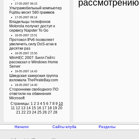
рассмотрению
17-05-2007 09:15
Ультрамобильный компьютер
Fujitsu весит 580 граммов
17-05-2007 09:14
Владельцы телефонов
Motorola получат доступ к
сервису Napster To Go
16-05-2007 15:51
Протокол IPv6 позволяет
увеличить силу DoS-атак в
десятки раз
16-05-2007 15:50
WinHEC 2007: Билл Гейтс
рассказал о Windows Home
Server
16-05-2007 14:43
Шведская хакерская группа
взломала ThePirateBay.com
16-05-2007 14:40
Сторонники свободного ПО
ответили на обвинения
Microsoft
Страницы:
1
2
3
4
5
6
7
8
9
10
11
12
13
14
15
16
17
18
19
20
21
22
23
24
25
26
27
28
Начало
Сайты клуба
Разделы