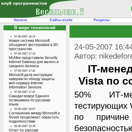
Начало
Сайты клуба
Разделы
В мире технологий
07-06-2007 18:16
Новая система Microsoft
24-05-2007 16:4
объединит фотографии в 3D-
пространство
Автор: nikedefor
07-06-2007 17:43
McAfee представила Security
Internet Gateway для малого и
IT-мене
среднего бизнеса
07-06-2007 17:42
Microsoft дала инструкции
Vista по 
хакерам по обходу защиты
веб-сервера Internet
Information Services
50% ИТ-ме
07-06-2007 17:41
Скандал вокруг Единого
госэкзамена по русскому
тестирующих W
языку
05-06-2007 19:57
Соглашение между Microsoft и
по причине
Novell продолжает обрастать
подробностями
безопасность
05-06-2007 19:28
Отчет по угрозам