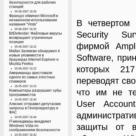
безопасности для рабочих
станций
05-06-2007 19:26
Француз обвинил Microsoft в
незаконном использовании
В четвертом 
названия "Vista"
05-06-2007 19:25
Security Su
BitDefender: Файловые вирусы
возвращают утраченные
позиции
фирмой Ampli
05-06-2007 19:22
Майкл Залевски обнаружил 4
Software, при
новые уязвимости в
браузерах Internet Explorer и
Mozilla Firefox
которых 21
03-06-2007 10:22
Американцы арестовали
одного из самых злостных
переводят сво
спамеров
28-05-2007 10:23
что им не т
Компьютеры разрушают зубы
программистов
24-05-2007 16:44
User Accoun
Алкснис отправил депутаские
запросы в Генпрокуратуру и
ФАС
администрат
24-05-2007 16:44
IT-менеджеры внедряют
защиты от 
Windows Vista по
соображениям безопасности
24-05-2007 16:43