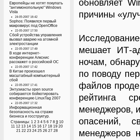
обновляет Wi
Европейцы не хотят покупать
"антимонопольную" Windows
причины «улу
Vista
24-05-2007 16:42
Sophos: Появился первый
макровирус под OpenOffice
22-05-2007 17:50
Сбой устройства управления
Исследование,
вызвал аварию на атомной
электростанции
мешает ИТ-ад
22-05-2007 17:49
В ходе интернет-
конференции Алкснис
ночам, обнар
расскажет о российской ОС
22-05-2007 17:42
по поводу пе
В Китае произошел
масштабный компьютерный
сбой
файлов проде
22-05-2007 17:41
Энтузиасты open source
собираются бойкотировать
рейтинга с
конференцию LinuxTag 2007
22-05-2007 17:32
менеджеров, и
Информационная
безопасность на страже
бизнеса и госструктур.
опасений, с
Страницы:
1
2
3
4
5
6
7
8
9
10
11
12
13
14
15
16
17
18
19
20
менеджеров н
21
22
23
24
25
26
27
28