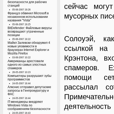
безопасности для рабочих
сейчас могут
станций
05-06-2007 19:26
Француз обвинил Microsoft в
мусорных писе
незаконном использовании
названия "Vista"
05-06-2007 19:25
BitDefender: Файловые вирусы
возвращают утраченные
позиции
Солоуэй, ка
05-06-2007 19:22
Майкл Залевски обнаружил 4
ссылкой на 
новые уязвимости в
браузерах Internet Explorer и
Mozilla Firefox
Крэнтона, вх
03-06-2007 10:22
Американцы арестовали
одного из самых злостных
спамеров. 
спамеров
28-05-2007 10:23
помощи сет
Компьютеры разрушают зубы
программистов
24-05-2007 16:44
рассылал со
Алкснис отправил депутаские
запросы в Генпрокуратуру и
ФАС
Примечате
24-05-2007 16:44
IT-менеджеры внедряют
деятельность
Windows Vista по
соображениям безопасности
24-05-2007 16:43