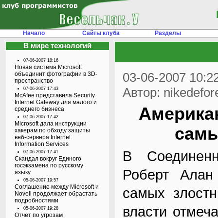
Начало
Сайты клуба
Разделы
В мире технологий
07-06-2007 18:16
Новая система Microsoft
03-06-2007 10:2
объединит фотографии в 3D-
пространство
Автор: nikedefor
07-06-2007 17:43
McAfee представила Security
Internet Gateway для малого и
Америка
среднего бизнеса
07-06-2007 17:42
Microsoft дала инструкции
самы
хакерам по обходу защиты
веб-сервера Internet
Information Services
В Соединенн
07-06-2007 17:41
Скандал вокруг Единого
госэкзамена по русскому
Роберт Алан
языку
05-06-2007 19:57
Соглашение между Microsoft и
самых злостн
Novell продолжает обрастать
подробностями
власти отмеча
05-06-2007 19:28
Отчет по угрозам