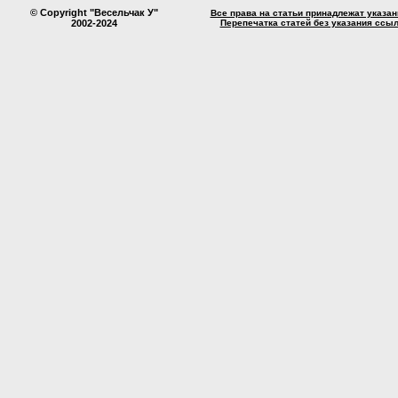
© Copyright "Весельчак У"
Все права на статьи принадлежат указа
2002-2024
Перепечатка статей без указания ссы