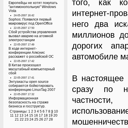
того, как к
Европейцы не хотят покупать
"антимонопольную" Windows
интернет-про
Vista
24-05-2007 16:42
Sophos: Появился первый
него два ис
макровирус под OpenOffice
22-05-2007 17:50
Сбой устройства управления
миллионов д
вызвал аварию на атомной
электростанции
дорогих апа
22-05-2007 17:49
В ходе интернет-
конференции Алкснис
автомобиле м
расскажет о российской ОС
22-05-2007 17:42
В Китае произошел
масштабный компьютерный
сбой
В настоящее 
22-05-2007 17:41
Энтузиасты open source
собираются бойкотировать
сразу по н
конференцию LinuxTag 2007
22-05-2007 17:32
частности,
Информационная
безопасность на страже
бизнеса и госструктур.
использов
Страницы:
1
2
3
4
5
6
7
8
9
10
11
12
13
14
15
16
17
18
19
20
мошенничес
21
22
23
24
25
26
27
28