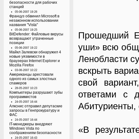
безопасности для рабочих
станций
05-06-2007 19:26
Француз обвинил Microsoft в
незаконном использовании
названия "Vista"
05-06-2007 19:25
Прошедший Е
BitDefender: Файловые вирусы
возвращают утраченные
позиции
уши» всю общ
05-06-2007 19:22
Майкл Залевски обнаружил 4
Ленобласти су
новые уязвимости в
браузерах Internet Explorer и
Mozilla Firefox
вскрыть вари
03-06-2007 10:22
Американцы арестовали
одного из самых злостных
свой вариант
спамеров
28-05-2007 10:23
ответами с д
Компьютеры разрушают зубы
программистов
24-05-2007 16:44
Абитуриенты, 
Алкснис отправил депутаские
запросы в Генпрокуратуру и
ФАС
24-05-2007 16:44
IT-менеджеры внедряют
«В результат
Windows Vista по
соображениям безопасности
24-05-2007 16:43