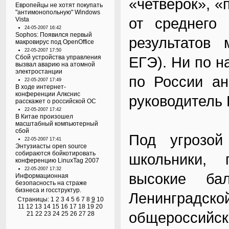
«четверок», «
Европейцы не хотят покупать
"антимонопольную" Windows
от среднего 
Vista
24-05-2007 16:42
Sophos: Появился первый
результатов 
макровирус под OpenOffice
22-05-2007 17:50
Сбой устройства управления
ЕГЭ). Ни по н
вызвал аварию на атомной
электростанции
по России ан
22-05-2007 17:49
В ходе интернет-
конференции Алкснис
руководитель 
расскажет о российской ОС
22-05-2007 17:42
В Китае произошел
масштабный компьютерный
сбой
Под угрозой
22-05-2007 17:41
Энтузиасты open source
собираются бойкотировать
школьники,
конференцию LinuxTag 2007
22-05-2007 17:32
высокие ба
Информационная
безопасность на страже
бизнеса и госструктур.
Ленинградс
Страницы:
1
2
3
4
5
6
7
8
9
10
11
12
13
14
15
16
17
18
19
20
общероссий
21
22
23
24
25
26
27
28