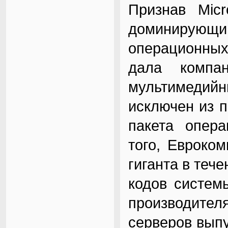
Признав Micr
доминиру
операционных
дала компа
мультимедийн
исключен из 
пакета опер
того, Евроко
гиганта в теч
кодов систем
производител
серверов выпу