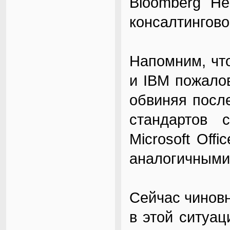
Bloomberg Не
консалтингово
Напомним, чт
и IBM пожалов
обвиняя посл
стандартов 
Microsoft Off
аналогичными
Сейчас чинов
в этой ситуа