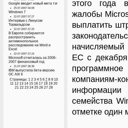
этого года 
Google вводит новый мета тэг
25-07-2007 04:08
жалобы Micros
Windows 7
22-07-2007 07:27
Интервью с Линусом
выплатить шт
Торвальдсом
22-07-2007 07:25
законодател
В Европе собираются
распространить
антимонопольное
начисляемый 
расследование на Word и
Excel
22-07-2007 07:24
ЕС с декабря
Microsoft отчиталась за 2006-
2007 финансовый год
программно
21-07-2007 08:39
IBM выпустила бета-версию
ОС AIX 6
компаниям-к
Страницы:
1
2
3
4
5
6
7
8
9
10
11
12
13
14
15
16
17
18
19
20
информаци
21
22
23
24
25
26
27
28
семейства Wi
отметке один 