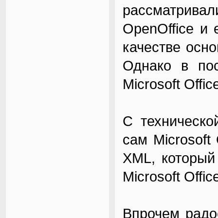
рассматрив
OpenOffice и
качестве осн
Однако в по
Microsoft Offic
С техническо
сам Microsoft
XML, который
Microsoft Offic
Впрочем радо