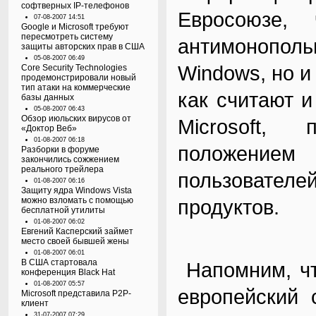
софтверных IP-телефонов
Евросоюзе, 
07-08-2007 14:51
Google и Microsoft требуют
пересмотреть систему
антимонополь
защиты авторских прав в США
05-08-2007 06:49
Windows, но и
Core Security Technologies
продемонстрировали новый
тип атаки на коммерческие
как считают 
базы данных
05-08-2007 06:43
Обзор июльских вирусов от
Microsoft,
«Доктор Веб»
01-08-2007 06:18
положением
Разборки в форуме
закончились сожжением
реального трейлера
пользовател
01-08-2007 06:16
Защиту ядра Windows Vista
можно взломать с помощью
продуктов.
бесплатной утилиты
01-08-2007 06:02
Евгений Касперский займет
место своей бывшей жены
01-08-2007 06:01
В США стартовала
Напомним, чт
конференция Black Hat
01-08-2007 05:57
европейский 
Microsoft представила P2P-
клиент
31-07-2007 07:29