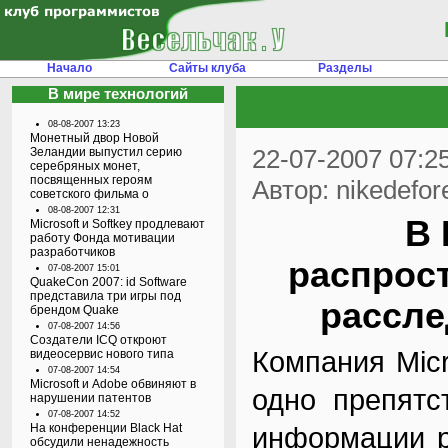
Начало
Сайты клуба
Разделы
В мире технологий
08-08-2007 13:23
Монетный двор Новой
22-07-2007 07:2
Зеландии выпустил серию
серебряных монет,
посвященных героям
Автор: nikedefor
советского фильма о
08-08-2007 12:31
В 
Microsoft и Softkey продлевают
работу Фонда мотивации
разработчиков
распрос
07-08-2007 15:01
QuakeCon 2007: id Software
представила три игры под
рассле
брендом Quake
07-08-2007 14:56
Создатели ICQ откроют
Компания Micr
видеосервис нового типа
07-08-2007 14:54
Microsoft и Adobe обвиняют в
одно препятс
нарушении патентов
07-08-2007 14:52
На конференции Black Hat
информации р
обсудили ненадежность