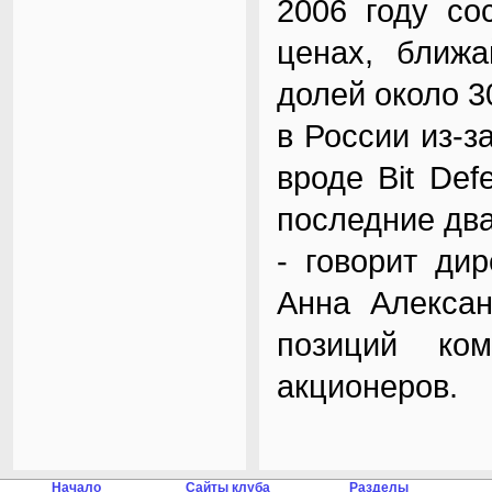
2006 году со
ценах, ближа
долей около 3
в России из-з
вроде Bit Def
последние два
- говорит ди
Анна Алексан
позиций ко
акционеров.
Начало
Сайты клуба
Разделы