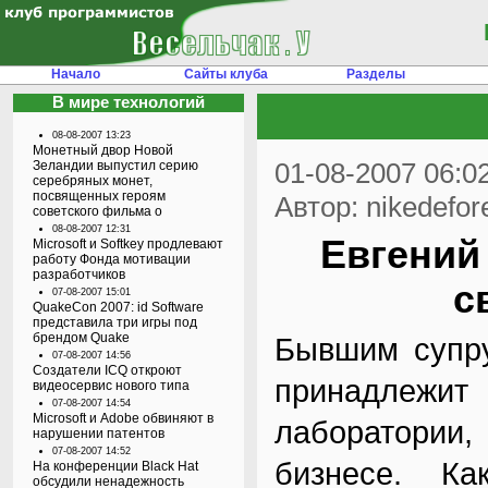
Начало
Сайты клуба
Разделы
В мире технологий
08-08-2007 13:23
Монетный двор Новой
01-08-2007 06:0
Зеландии выпустил серию
серебряных монет,
посвященных героям
Автор: nikedefor
советского фильма о
08-08-2007 12:31
Евгений
Microsoft и Softkey продлевают
работу Фонда мотивации
разработчиков
с
07-08-2007 15:01
QuakeCon 2007: id Software
представила три игры под
брендом Quake
Бывшим супру
07-08-2007 14:56
Создатели ICQ откроют
принадлеж
видеосервис нового типа
07-08-2007 14:54
Microsoft и Adobe обвиняют в
лаборатории,
нарушении патентов
07-08-2007 14:52
бизнесе. К
На конференции Black Hat
обсудили ненадежность