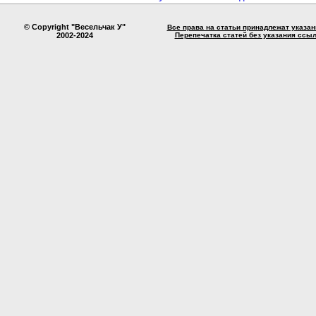
© Copyright "Весельчак У"
Все права на статьи принадлежат указа
2002-2024
Перепечатка статей без указания ссы