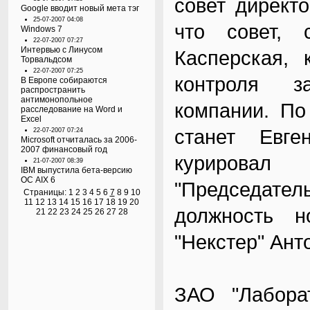
совет директо
Google вводит новый мета тэг
25-07-2007 04:08
что совет, 
Windows 7
22-07-2007 07:27
Интервью с Линусом
Касперская, 
Торвальдсом
22-07-2007 07:25
контроля з
В Европе собираются
распространить
антимонопольное
компании. По
расследование на Word и
Excel
станет Евге
22-07-2007 07:24
Microsoft отчиталась за 2006-
2007 финансовый год
курировал 
21-07-2007 08:39
IBM выпустила бета-версию
ОС AIX 6
"Председатель
Страницы:
1
2
3
4
5
6
7
8
9
10
11
12
13
14
15
16
17
18
19
20
должность н
21
22
23
24
25
26
27
28
"Некстер" Ант
ЗАО "Лаборат