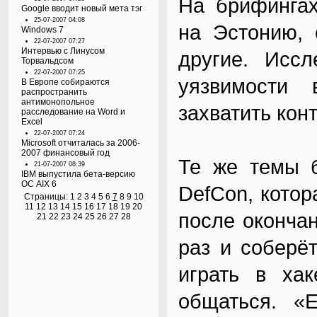
На брифингах
Google вводит новый мета тэг
25-07-2007 04:08
на Эстонию, 
Windows 7
22-07-2007 07:27
Интервью с Линусом
другие. Иссл
Торвальдсом
22-07-2007 07:25
уязвимости 
В Европе собираются
распространить
антимонопольное
захватить кон
расследование на Word и
Excel
22-07-2007 07:24
Microsoft отчиталась за 2006-
2007 финансовый год
Те же темы б
21-07-2007 08:39
IBM выпустила бета-версию
ОС AIX 6
DefCon, котор
Страницы:
1
2
3
4
5
6
7
8
9
10
11
12
13
14
15
16
17
18
19
20
после окончан
21
22
23
24
25
26
27
28
раз и соберё
играть в хак
общаться. «Е