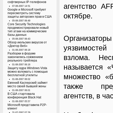
софтверных IP-телефонов
агентство AF
07-08-2007 14:51
Google и Microsoft требуют
пересмотреть систему
октябре.
защиты авторских прав в США
05-08-2007 06:49
Core Security Technologies
продемонстрировали новый
тип атаки на коммерческие
базы данных
Организато
05-08-2007 06:43
Обзор июльских вирусов от
уязвимостей
«Доктор Веб»
01-08-2007 06:18
Разборки в форуме
взлома. Не
закончились сожжением
реального трейлера
называется «
01-08-2007 06:16
Защиту ядра Windows Vista
можно взломать с помощью
множество «б
бесплатной утилиты
01-08-2007 06:02
Евгений Касперский займет
также пред
место своей бывшей жены
01-08-2007 06:01
агентств, в ч
В США стартовала
конференция Black Hat
01-08-2007 05:57
Microsoft представила P2P-
клиент
31-07-2007 07:29