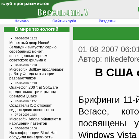
Начало
Сайты клуба
Разделы
В мире технологий
08-08-2007 13:23
Монетный двор Новой
01-08-2007 06:0
Зеландии выпустил серию
серебряных монет,
посвященных героям
Автор: nikedefor
советского фильма о
08-08-2007 12:31
В США 
Microsoft и Softkey продлевают
работу Фонда мотивации
разработчиков
07-08-2007 15:01
QuakeCon 2007: id Software
представила три игры под
брендом Quake
Брифинги 11-
07-08-2007 14:56
Создатели ICQ откроют
Вегасе, ко
видеосервис нового типа
07-08-2007 14:54
Microsoft и Adobe обвиняют в
посвящены у
нарушении патентов
07-08-2007 14:52
Windows Vista
На конференции Black Hat
обсудили ненадежность