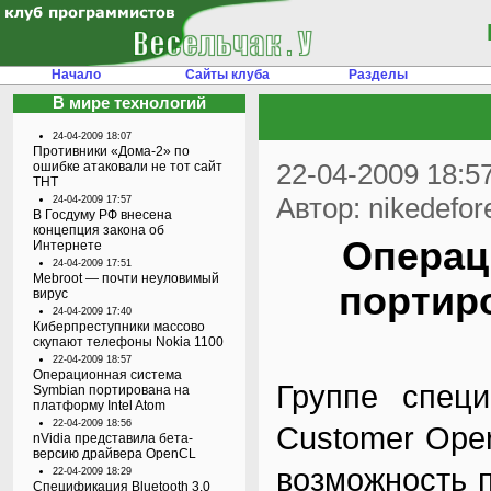
Начало
Сайты клуба
Разделы
В мире технологий
24-04-2009 18:07
Противники «Дома-2» по
22-04-2009 18:5
ошибке атаковали не тот сайт
ТНТ
Автор: nikedefor
24-04-2009 17:57
В Госдуму РФ внесена
концепция закона об
Операц
Интернете
24-04-2009 17:51
Mebroot — почти неуловимый
портиро
вирус
24-04-2009 17:40
Киберпреступники массово
скупают телефоны Nokia 1100
22-04-2009 18:57
Операционная система
Группе спец
Symbian портирована на
платформу Intel Atom
22-04-2009 18:56
Customer Oper
nVidia представила бета-
версию драйвера OpenCL
возможность 
22-04-2009 18:29
Спецификация Bluetooth 3.0