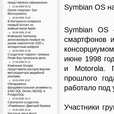
представлена официально
Symbian OS на
21-04-2009 03:52
Oracle покупает Sun
Microsystems.
19-04-2009 15:42
В Интернете появился
первый ботнет из
Symbian OS 
компьютеров Apple
19-04-2009 15:40
Компания Samsung
смартфонов и
анонсировала первые на
рынке накопители SSD с
консорциумом
аппаратным шифров
19-04-2009 15:36
Создатели торрент-трекера
июне 1998 год
Pirate Bay проиграли дело
17-04-2009 07:12
Компания Google
и Motorola.
представила русскую версию
веб-редактора медийной
прошлого год
рекламы
16-04-2009 10:47
Обнаружена
работало под
фундаментальная уязвимость
в MS SQL Server, MySQL и
PostgreSQL
15-04-2009 16:17
Скончался создатель
Участники гр
«Рамблера» Дмитрий Крюков
15-04-2009 16:14
Частные лица могут