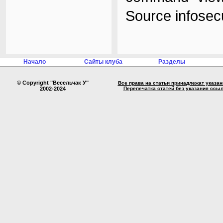
Source infosecu
Начало
Сайты клуба
Разделы
© Copyright "Весельчак У"
Все права на статьи принадлежат указа
2002-2024
Перепечатка статей без указания ссы