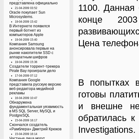
представлена официально
1100. Данная
21-04-2009 03:52
Oracle покупает Sun
конце 200
Microsystems.
19-04-2009 15:42
В Интернете появился
развивающихс
первый ботнет из
компьютеров Apple
Цена телефона
19-04-2009 15:40
Компания Samsung
анонсировала первые на
рынке накопители SSD с
аппаратным шифров
19-04-2009 15:36
Создатели торрент-трекера
Pirate Bay проиграли дело
17-04-2009 07:12
В попытках в
Компания Google
представила русскую версию
веб-редактора медийной
готовы плати
рекламы
16-04-2009 10:47
Обнаружена
и внешне не
фундаментальная уязвимость
в MS SQL Server, MySQL и
обратилась к 
PostgreSQL
15-04-2009 16:17
Скончался создатель
Investigation
«Рамблера» Дмитрий Крюков
15-04-2009 16:14
Частные лица могут