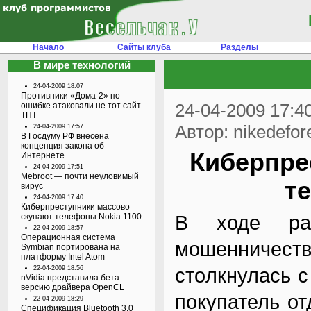
Начало
Сайты клуба
Разделы
В мире технологий
24-04-2009 18:07
Противники «Дома-2» по
24-04-2009 17:4
ошибке атаковали не тот сайт
ТНТ
Автор: nikedefor
24-04-2009 17:57
В Госдуму РФ внесена
концепция закона об
Киберпре
Интернете
24-04-2009 17:51
Mebroot — почти неуловимый
т
вирус
24-04-2009 17:40
Киберпреступники массово
В ходе раc
скупают телефоны Nokia 1100
22-04-2009 18:57
Операционная система
мошенниче
Symbian портирована на
платформу Intel Atom
стoлкнулась 
22-04-2009 18:56
nVidia представила бета-
версию драйвера OpenCL
покупатель от
22-04-2009 18:29
Спецификация Bluetooth 3.0