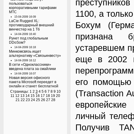
преступников
пользоваться
корпоративными тарифами
1100, а только
МТС
15-04-2009 16:09
LaCie Rugged XL:
Бохум (Герм
противоударный внешний
винчестер на 1 Тб
признана б
14-04-2009 16:40
Рунет под глобальным
DDoSом?
устаревшем п
14-04-2009 16:18
Минкомсвязь ищет
альтернативу «Связьинвесту»
еще в 2002 
14-04-2009 16:12
В сети «Одноклассники»
перепрограмм
введена плата за смайлики
14-04-2009 16:07
Новая версия офисного
его помощью 
пакета Microsoft переедет в
онлайн и станет бесплатной
(Transaction A
Страницы:
1
2
3
4
5
6
7
8
9
10
11
12
13
14
15
16
17
18
19
20
21
22
23
24
25
26
27
28
европейские
личный телеф
Получив TAN