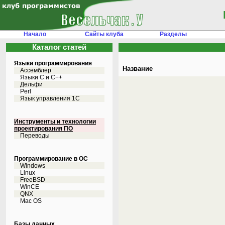
Начало
Сайты клуба
Разделы
Каталог статей
Языки программирования
Название
Ассемблер
Языки С и C++
Дельфи
Perl
Язык управления 1С
Инструменты и технологии
проектирования ПО
Переводы
Программирование в ОС
Windows
Linux
FreeBSD
WinCE
QNX
Mac OS
Базы данных