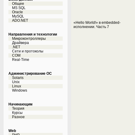
Общее
MS SQL
Oracle
MySQL
ADO.NET
«Hello World!» в embedded-
исполнении. Часть 7
Направления и технологии
Микроконтроллеры
Драйвера
.NET
Сети и протоколы
COM
Real-Time
Администрирование ОС
Solaris
Unix
Linux
Windows
Начинающим
Теория
Курсы
Разное
Web