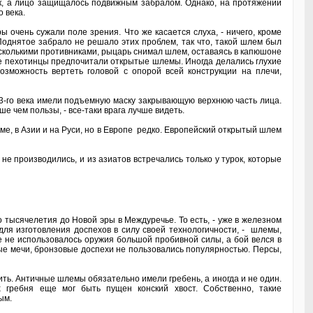
ик, а лицо защищалось подвижным забралом. Однако, на протяжении
 века.
 очень сужали поле зрения. Что же касается слуха, - ничего, кроме
 Поднятое забрало не решало этих проблем, так что, такой шлем был
есколькими противниками, рыцарь снимал шлем, оставаясь в капюшоне
 же пехотинцы предпочитали открытые шлемы. Иногда делались глухие
можность вертеть головой с опорой всей конструкции на плечи,
3-го века имели подъемную маску закрывающую верхнюю часть лица.
 чем пользы, - все-таки врага лучше видеть.
, в Азии и на Руси, но в Европе редко. Европейский открытый шлем
не производились, и из азиатов встречались только у турок, которые
 тысячелетия до Новой эры в Междуречье. То есть, - уже в железном
ля изготовления доспехов в силу своей технологичности, - шлемы,
е не использовалось оружия большой пробивной силы, а бой велся в
ые мечи, бронзовые доспехи не пользовались популярностью. Персы,
ть. Античные шлемы обязательно имели гребень, а иногда и не один.
 гребня еще мог быть пущен конский хвост. Собственно, такие
ым.