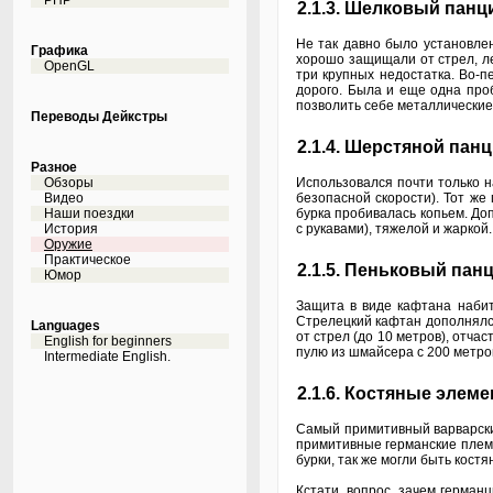
PHP
2.1.3. Шелковый панц
Не так давно было установлен
Графика
хорошо защищали от стрел, ле
OpenGL
три крупных недостатка. Во-п
дорого. Была и еще одна проб
позволить себе металлические
Переводы Дейкстры
2.1.4. Шерстяной панц
Разное
Обзоры
Использовался почти только н
Видео
безопасной скорости). Тот же
Наши поездки
бурка пробивалась копьем. До
История
с рукавами), тяжелой и жаркой.
Оружие
Практическое
2.1.5. Пеньковый пан
Юмор
Защита в виде кафтана набит
Стрелецкий кафтан дополнялся
Languages
от стрел (до 10 метров), отча
English for beginners
пулю из шмайсера с 200 метро
Intermediate English.
2.1.6. Костяные элем
Самый примитивный варварский
примитивные германские племе
бурки, так же могли быть кос
Кстати, вопрос, зачем герман