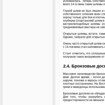
усложнилась. Теперь собстве
всего 14-го века такие шлемы 
Глухой шлем не был лишен и н
собственного сопения воин сл
хорош только для боя в плотн
хоуберка (спартанский шлем в
кастрюлеподобные шлемы ост
средневековые мастера не смо
Открытые шлемы, кстати, так
Однако, забрало для открытых 
Очень часто открытый шлем сн
с 14-гов века стал напоминать
Стоит отметить, что сплошные 
получали такое вооружение от
2.4. Бронзовые дос
Массовое производство бронзо
веке. Долгое время, - почти
наручи, поножи и кирасы отли
плотных построениях. На Вост
греки и македонцы использов
Бронзовые доспехи не обладал
Для того, чтобы разрубить 
предосторожности не мешали 