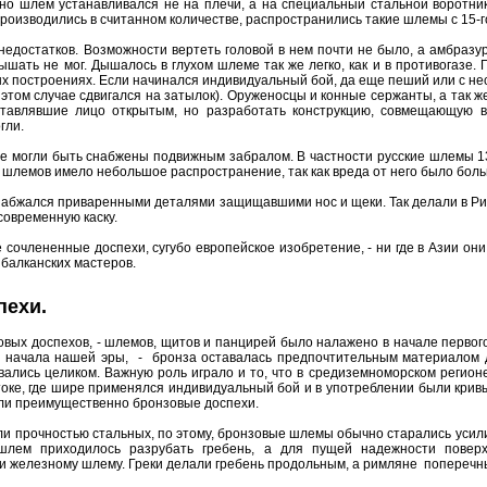
нно шлем устанавливался не на плечи, а на специальный стальной воротн
производились в считанном количестве, распространились такие шлемы с 15-го
едостатков. Возможности вертеть головой в нем почти не было, а амбразуры
ышать не мог. Дышалось в глухом шлеме так же легко, как и в противогазе.
ых построениях. Если начинался индивидуальный бой, да еще пеший или с н
 этом случае сдвигался на затылок). Оруженосцы и конные сержанты, а так
авлявшие лицо открытым, но разработать конструкцию, совмещающую воз
гли.
же могли быть снабжены подвижным забралом. В частности русские шлемы 1
шлемов имело небольшое распространение, так как вреда от него было больше
абжался приваренными деталями защищавшими нос и щеки. Так делали в Риме
 современную каску.
сочлененные доспехи, сугубо европейское изобретение, - ни где в Азии они 
 балканских мастеров.
пехи.
вых доспехов, - шлемов, щитов и панцирей было налажено в начале первого
 до начала нашей эры, - бронза оставалась предпочтительным материалом д
вались целиком. Важную роль играло и то, что в средиземноморском регион
оке, где шире применялся индивидуальный бой и в употреблении были крив
али преимущественно бронзовые доспехи.
и прочностью стальных, по этому, бронзовые шлемы обычно старались усили
шлем приходилось разрубать гребень, а для пущей надежности поверх
и железному шлему. Греки делали гребень продольным, а римляне поперечн