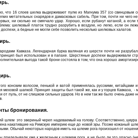
ирь.
о, что 16 слоев шелка выдерживают пулю из Магнума 357 (со свинцовым се
гких метательных снарядов и дамасковых сабель. При том, почти ни чего не
ервых, ни сколько не смягчало удар. Хорошо, если рубанут катаной, а есл
лема: шелковый платок трудно разрубить в воздухе, но легко, если он леж
 доспехи, а бедные не могли себе позволить несколько шелковых халатов.
ирь.
ародами Кавказа. Легендарная бурка валяная из шерсти почти не разрубал
 принцип был использован и в папахе. Шерстяные доспехи выдерживали стре
полнительная выгода такой брони состояла в том, что она хорошо амортизиро
цирь.
ого конским волосом, пенькой и ватой применялась русскими, китайцами и 
 меховой шапкой. Принцип защиты был такой же, как и у горцев Кавказа, -
сти от пуль, от не слишком сильных ударов. Но в нем так же было очень даже
в.
енты бронирования.
 шлем это звериный череп надеваемый на голову. Соответственно, шкура с
на накатившие на Римскую империю еще до новой эры. Позже кожаный шлем н
тяными. Обычай некоторых народов иметь на шлеме рога произошел от ношения
цы приделывали уже к железным к шлемам рога, и не было ли это опасно (не