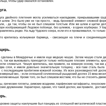
льца, чтобы удар оказался остановлен.
уга.
уга двойного плетения могла усиливаться накладками, прикрывавшими грудь
 и шлем. Это было уже не так просто, - ведь броневой элемент сложной фор
али, - да так, чтобы он не был слишком толстым. Или же шлем и щитки дел
вюре изображающей Ледовое побоище, без шлемов, - в одних хоуберках. У бар
равлялись редко. На льду Чудского озера, если кто и проваливался, то только
сто крепилась кольчужная бармица, - свисающая на плечи и соединяюща
нцирь.
сделаны в Междуречье и имели еще медную чешую. Затем чешую стали дел
о, так как выковывать приходится только небольшие плоские элементы, кром
гли сломаться. Чешуя крепилась, как правило, на кожаную основу, так как 
два слоя, и имели довольно значительную толщину, - все-таки сталь была
е с последующим пробитием кожаной основы. Из всех разновидностей доспе
езмерный вес, - если сплошной сочлененный рыцарский доспех 15 века веси
многим меньше. Кроме того, он был слишком жестким, что бы не стеснять движ
, греческие гоплиты, римские всадники, парфянские катафракты, генуэзские 
сские дружинники. Характерно, однако, что такой доспех, как правило, достав
ирь.
 уровню защиты наилучшим был панцирь из сплошной металлической пластины