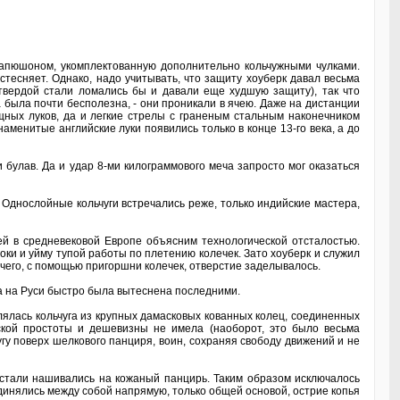
капюшоном, укомплектованную дополнительно кольчужными чулками.
тесняет. Однако, надо учитывать, что защиту хоуберк давал весьма
 твердой стали ломались бы и давали еще худшую защиту), так что
а была почти бесполезна, - они проникали в ячею. Даже на дистанции
щных луков, да и легкие стрелы с граненым стальным наконечником
наменитые английские луки появились только в конце 13-го века, а до
 булав. Да и удар 8-ми килограммового меча запросто мог оказаться
. Однослойные кольчуги встречались реже, только индийские мастера,
ей в средневековой Европе объясним технологической отсталостью.
ки и уйму тупой работы по плетению колечек. Зато хоуберк и служил
е чего, с помощью пригоршни колечек, отверстие заделывалось.
на на Руси быстро была вытеснена последними.
ялась кольчуга из крупных дамасковых кованных колец, соединенных
ской простоты и дешевизны не имела (наоборот, это было весьма
чугу поверх шелкового панциря, воин, сохраняя свободу движений и не
 стали нашивались на кожаный панцирь. Таким образом исключалось
динялись между собой напрямую, только общей основой, острие копья