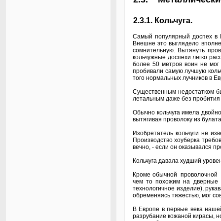
2.3.1. Кольчуга.
Самый популярный доспех в Е
Внешне это выглядело вполне 
сомнительную. Вытянуть пров
кольчужные доспехи легко расс
более 50 метров воин не мог
пробивали самую лучшую кольчу
того нормальных лучников в Ев
Существенным недостатком был
летальным даже без пробития 
Обычно кольчуга имела двойное
вытягивая проволоку из булата
Изобретатель кольчуги не из
Производство хоуберка требов
вечно, - если он оказывался п
Кольчуга давала худший уровен
Кроме обычной проволочной су
чем то похожим на дверные 
технологичное изделие), рукав
обременяясь тяжестью, мог сов
В Европе в первые века наше
разрубание кожаной кирасы, н