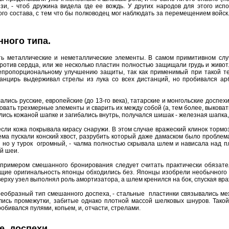
язи, - чтоб дружина видела где ее вождь. У других народов для этого и
го состава, с тем что бы полководец мог наблюдать за перемещением войск. 
нного типа.
ть металлические и неметаллические элементы. В самом примитивном слу
против сердца, или же несколько пластин полностью защищали грудь и живот
непропорциональному улучшению защиты, так как применимый при такой т
нцирь выдерживал стрелы из лука со всех дистанций, но пробивался арб
ались русские, европейские (до 13-го века), татарские и монгольские доспех
овать трехмерные элементы и сварить их между собой (а, тем более, выковат
ились кожаной шапке и загибались внутрь, получался шишак - железная шапк
ли кожа покрывала кирасу снаружи. В этом случае вражеский клинок тормози
ма пускали конский хвост, разрубить который даже дамаском было проблем
 но у турок огромный, - чалма полностью скрывала шлем и нависала над п
й шеи.
примером смешанного бронирования следует считать практически обязат
щие оригинальность японцы обходились без. Японцы изобрели необычного в
ерху узел выполнял роль амортизатора, а шлем кренился на бок, спуская вра
оеобразный тип смешанного доспеха, - стальные пластинки связывались ме
лись промежутки, забитые однако плотной массой шелковых шнуров. Такой
обивался пулями, копьем, и, отчасти, стрелами.
е доспехи.