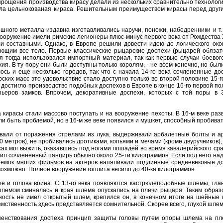
упрощения производства кирасу делали из нескольких сравнительно технолог
ла цельнокованая кираса. Решительным преимуществом кирасы перед други
шного металла издавна изготавливались наручи, поножи, набедренники и т.
ооружение имели римские легионеры плюс-минус первого века от Рождества Х
ли составными. Однако, в Европе решили довести идею до логического ок
ющим все тело. Первые классические рыцарские доспехи (рыцарей обязате
я тогда использовался импортный материал, так как первые случаи боевог
я. В ту пору они были доступны только королям, - не всем конечно, но был
сь и еще несколько городов, так что с начала 14-го века сочлененные до
ских масс это удовольствие стало доступно только во второй половине 15-г
 достигло производство подобных доспехов в Европе в конце 16-го первой по
ьеров замков. Впрочем, декоративные доспехи, которых с той поры в 
а кирасы стали массово поступать и на вооружение пехоты. В 16-м веке ра
и быть проблемой, но в 16-м же веке появился и мушкет, способный пробиват
али от поражения стрелами из лука, выдерживали арбалетные болты и арк
-90 метров), не пробивались дротиками, копьями и мечами (кроме двуручников
ехах мог выжить, оказавшись под ногами лошадей во время кавалерийского 
ил сочлененный панцирь обычно около 25-ти килограммов. Если под него над
ъемок многих фильмов на актеров напяливали подлинные средневековые дос
возможно. Полное вооружение гоплита весило до 40-ка килограммов.
 и голова воина. С 13-го века появляются кастрюлеподобные шлемы, главн
емом сминалась и края шлема опускались на плечи рыцаря. Таким образом
ность не имел открытый шлем, крепился он, в конечном итоге на шейные п
мственность здесь представляется сомнительной. Скорее всего, глухой шлем
енствования доспеха принцип защиты головы путем опоры шлема на плеч