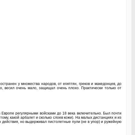
остранен у множества народов, от египтян, греков и македонцев, до
о, весил очень мало, защищал очень плохо. Практически только от
 в Европе регулярными войсками до 18 века включительно. Был почти
му, какой арбалет и сколько слоев кожи). На малых дистанциях и из
 действия, но выдерживал пистолетные пули (не в упор) и ружейную