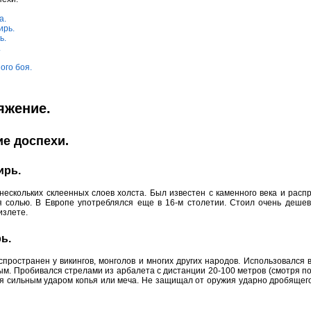
а.
ирь.
ь.
.
ого боя.
яжение.
ие доспехи.
ирь.
нескольких склеенных слоев холста. Был известен с каменного века и распр
я солью. В Европе употреблялся еще в 16-м столетии. Стоил очень дешев
излете.
ь.
аспространен у викингов, монголов и многих других народов. Использовался
м. Пробивался стрелами из арбалета с дистанции 20-100 метров (смотря пото
я сильным ударом копья или меча. Не защищал от оружия ударно дробящего