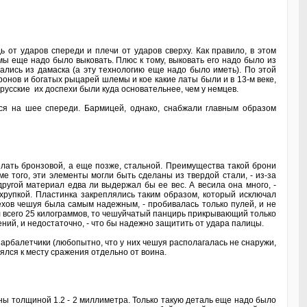
 от ударов спереди и плечи от ударов сверху. Как правило, в этом
мы еще надо было выковать. Плюс к тому, выковать его надо было из
ались из дамаска (а эту технологию еще надо было иметь). По этой
онов и богатых рыцарей шлемы и кое какие латы были и в 13-м веке,
 русские их доспехи были куда основательнее, чем у немцев.
яся на шее спереди. Бармицей, однако, снабжали главным образом
ать бронзовой, а еще позже, стальной. Преимущества такой брони
е того, эти элементы могли быть сделаны из твердой стали, - из-за
другой материал едва ли выдержал бы ее вес. А весила она много, -
 хрупкой. Пластинка закреплялись таким образом, который исключал
хов чешуя была самым надежным, - пробивалась только пулей, и не
л всего 25 килограммов, то чешуйчатый панцирь прикрывающий только
ений, и недостаточно, - что бы надежно защитить от удара палицы.
арбалетчики (любопытно, что у них чешуя располагалась не снаружи,
лялся к месту сражения отдельно от воина.
 толщиной 1.2 - 2 миллиметра. Только такую деталь еще надо было