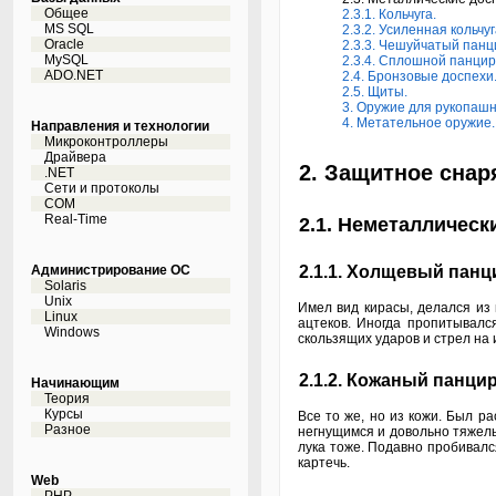
Общее
2.3.1. Кольчуга.
MS SQL
2.3.2. Усиленная кольчуг
Oracle
2.3.3. Чешуйчатый панц
MySQL
2.3.4. Сплошной панцир
ADO.NET
2.4. Бронзовые доспехи
2.5. Щиты.
3. Оружие для рукопашн
4. Метательное оружие.
Направления и технологии
Микроконтроллеры
Драйвера
2. Защитное снар
.NET
Сети и протоколы
COM
Real-Time
2.1. Неметаллическ
Администрирование ОС
2.1.1. Холщевый панц
Solaris
Unix
Имел вид кирасы, делался из 
Linux
ацтеков. Иногда пропитывалс
Windows
скользящих ударов и стрел на 
2.1.2. Кожаный панцир
Начинающим
Теория
Курсы
Все то же, но из кожи. Был р
Разное
негнущимся и довольно тяжелы
лука тоже. Подавно пробивалс
картечь.
Web