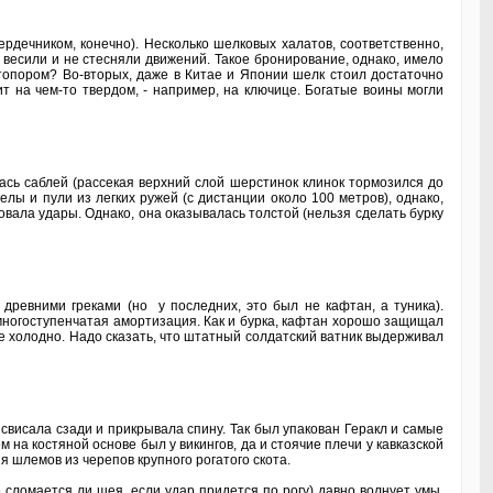
рдечником, конечно). Несколько шелковых халатов, соответственно,
 весили и не стесняли движений. Такое бронирование, однако, имело
и топором? Во-вторых, даже в Китае и Японии шелк стоил достаточно
ит на чем-то твердом, - например, на ключице. Богатые воины могли
ась саблей (рассекая верхний слой шерстинок клинок тормозился до
лы и пули из легких ружей (с дистанции около 100 метров), однако,
вала удары. Однако, она оказывалась толстой (нельзя сделать бурку
древними греками (но у последних, это был не кафтан, а туника).
 многоступенчатая амортизация. Как и бурка, кафтан хорошо защищал
 не холодно. Надо сказать, что штатный солдатский ватник выдерживал
висала сзади и прикрывала спину. Так был упакован Геракл и самые
а костяной основе был у викингов, да и стоячие плечи у кавказской
 шлемов из черепов крупного рогатого скота.
 сломается ли шея, если удар придется по рогу) давно волнует умы.