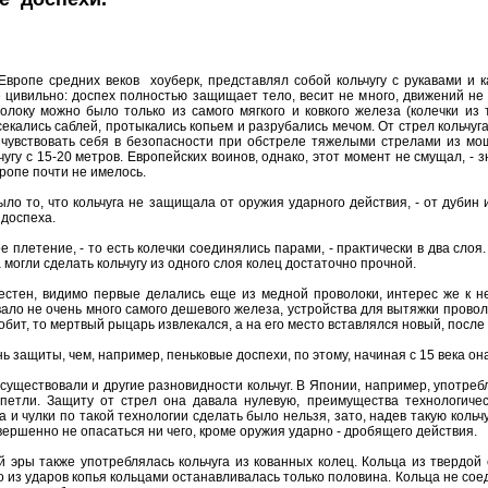
вропе средних веков хоуберк, представлял собой кольчугу с рукавами и 
цивильно: доспех полностью защищает тело, весит не много, движений не с
олоку можно было только из самого мягкого и ковкого железа (колечки из
екались саблей, протыкались копьем и разрубались мечом. От стрел кольчуг
 чувствовать себя в безопасности при обстреле тяжелыми стрелами из мо
гу с 15-20 метров. Европейских воинов, однако, этот момент не смущал, - з
ропе почти не имелось.
о то, что кольчуга не защищала от оружия ударного действия, - от дубин и
доспеха.
 плетение, - то есть колечки соединялись парами, - практически в два слоя
 могли сделать кольчугу из одного слоя колец достаточно прочной.
вестен, видимо первые делались еще из медной проволоки, интерес же к н
ало не очень много самого дешевого железа, устройства для вытяжки проволо
робит, то мертвый рыцарь извлекался, а на его место вставлялся новый, посл
ь защиты, чем, например, пеньковые доспехи, по этому, начиная с 15 века о
ществовали и другие разновидности кольчуг. В Японии, например, употребл
петли. Защиту от стрел она давала нулевую, преимущества технологиче
а и чулки по такой технологии сделать было нельзя, зато, надев такую коль
ершенно не опасаться ни чего, кроме оружия ударно - дробящего действия.
й эры также употреблялась кольчуга из кованных колец. Кольца из твердой
о из ударов копья кольцами останавливалась только половина. Кольца не сое