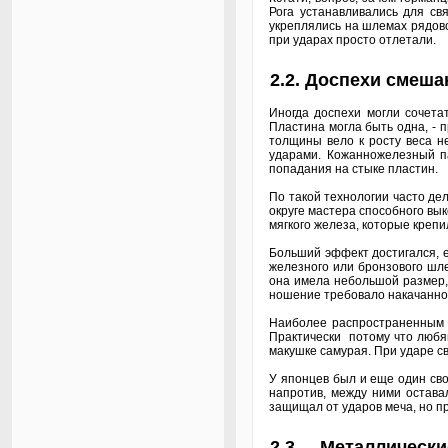
Рога устанавливались для св
укреплялись на шлемах рядово
при ударах просто отлетали.
2.2. Доспехи смеша
Иногда доспехи могли сочета
Пластина могла быть одна, - 
толщины вело к росту веса 
ударами. Кожанножелезный па
попадания на стыке пластин.
По такой технологии часто дел
округе мастера способного вык
мягкого железа, которые креп
Больший эффект достигался, ес
железного или бронзового шле
она имела небольшой размер,
ношение требовало накачанно
Наиболее распространенным 
Практически потому что любя
макушке самурая. При ударе св
У японцев был и еще один св
напротив, между ними остава
защищал от ударов меча, но пр
2.3. Металлически