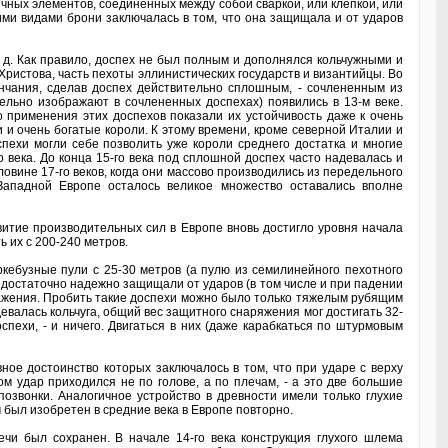
ичных элементов, соединенных между собой сваркой, или клепкой, или
ми видами брони заключалась в том, что она защищала и от ударов
 д. Как правило, доспех не был полным и дополнялся кольчужными и
ристова, часть пехоты эллинистических государств и византийцы. Во
ончания, сделав доспех действительно сплошным, - сочлененным из
льно изображают в сочлененных доспехах) появились в 13-м веке.
о применения этих доспехов показали их устойчивость даже к очень
и и очень богатые короли. К этому времени, кроме северной Италии и
спехи могли себе позволить уже короли среднего достатка и многие
о века. До конца 15-го века под сплошной доспех часто надевалась и
ловине 17-го веков, когда они массово производились из передельного
Западной Европе осталось великое множество оставались вполне
звитие производительных сил в Европе вновь достигло уровня начала
ь их с 200-240 метров.
ебузные пули с 25-30 метров (а пулю из семилинейного пехотного
), достаточно надежно защищали от ударов (в том числе и при падении
сражения. Пробить такие доспехи можно было только тяжелым рубящим
евалась кольчуга, общий вес защитного снаряжения мог достигать 32-
пехи, - и ничего. Двигаться в них (даже карабкаться по штурмовым
ое достоинство которых заключалось в том, что при ударе с верху
 удар приходился не по голове, а по плечам, - а это две большие
озвонки. Аналогичное устройство в древности имели только глухие
 был изобретен в средние века в Европе повторно.
и был сохранен. В начале 14-го века конструкция глухого шлема