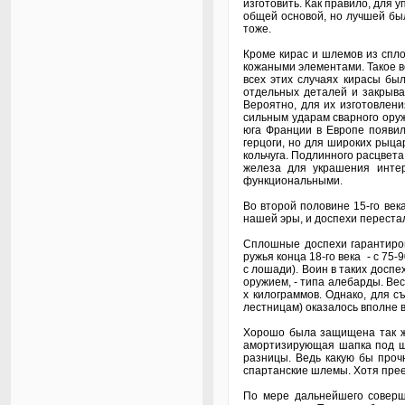
изготовить. Как правило, для 
общей основой, но лучшей бы
тоже.
Кроме кирас и шлемов из спло
кожаными элементами. Такое в
всех этих случаях кирасы бы
отдельных деталей и закрыва
Вероятно, для их изготовлени
сильным ударам сварного оружи
юга Франции в Европе появило
герцоги, но для широких рыцар
кольчуга. Подлинного расцвета
железа для украшения интер
функциональными.
Во второй половине 15-го век
нашей эры, и доспехи перестал
Сплошные доспехи гарантиров
ружья конца 18-го века - с 75
с лошади). Воин в таких досп
оружием, - типа алебарды. Вес
х килограммов. Однако, для с
лестницам) оказалось вполне 
Хорошо была защищена так же
амортизирующая шапка под шл
разницы. Ведь какую бы проч
спартанские шлемы. Хотя прее
По мере дальнейшего соверш