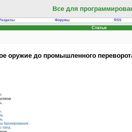
Все для программирова
Разделы
Форумы
RSS
Статья
ое оружие до промышленного переворота
е.
оспехи
ь.
ь.
рь.
ь.
ты бронирования.
о типа.
пехи.