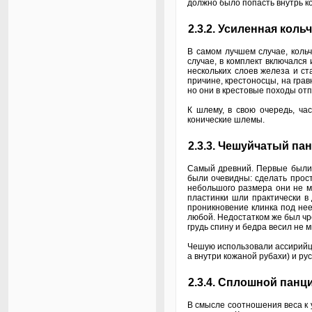
должно было попасть внутрь ко
2.3.2. Усиленная кольч
В самом лучшем случае, кольч
случае, в комплект включался
нескольких слоев железа и ст
причине, крестоносцы, на гра
но они в крестовые походы отп
К шлему, в свою очередь, ча
конические шлемы.
2.3.3. Чешуйчатый па
Самый древний. Первые были 
были очевидны: сделать прост
небольшого размера они не мо
пластинки шли практически в 
проникновение клинка под не
любой. Недостатком же был чр
грудь спину и бедра весил не 
Чешую использовали ассирийцы
а внутри кожаной рубахи) и ру
2.3.4. Сплошной панц
В смысле соотношения веса к