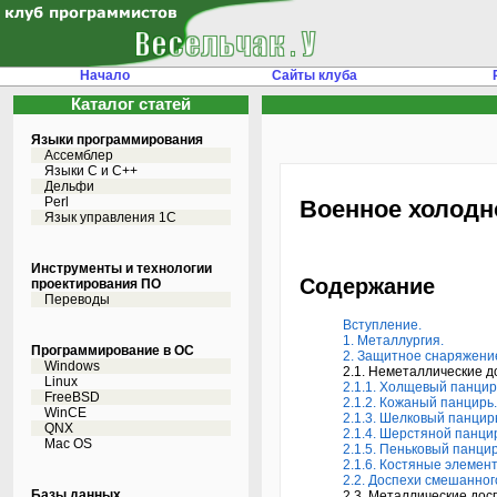
Начало
Сайты клуба
Каталог статей
Языки программирования
Ассемблер
Языки С и C++
Дельфи
Perl
Военное холодн
Язык управления 1С
Инструменты и технологии
Содержание
проектирования ПО
Переводы
Вступление.
1. Металлургия.
Программирование в ОС
2. Защитное снаряжени
Windows
2.1. Неметаллические д
Linux
2.1.1. Холщевый панцир
FreeBSD
2.1.2. Кожаный панцирь.
WinCE
2.1.3. Шелковый панцир
QNX
2.1.4. Шерстяной панци
Mac OS
2.1.5. Пеньковый панцир
2.1.6. Костяные элемен
2.2. Доспехи смешанног
Базы данных
2.3. Металлические дос