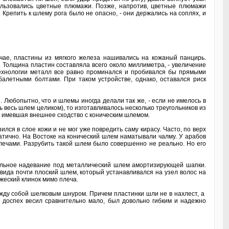
спользовались цветные плюмажи. Позже, напротив, цветные плюмажи
Крепить к шлему рога было не опасно, - они держались на соплях, и
чае, пластины из мягкого железа нашивались на кожаный панцирь.
. Толщина пластин составляла всего около миллиметра, - увеличение
ехнологии металл все равно проминался и пробивался бы прямыми
алетными болтами. При таком устройстве, однако, оставался риск
и. Любопытно, что и шлемы иногда делали так же, - если не имелось в
ь весь шлем целиком), то изготавливалось несколько треугольников из
а, имевшая внешнее сходство с коническим шлемом.
лся в слое кожи и не мог уже повредить саму кирасу. Часто, по верх
атично. На Востоке на конический шлем наматывали чалму. У арабов
лечами. Разрубить такой шлем было совершенно не реально. Но его
ельное надевание под металлический шлем амортизирующей шапки.
ида почти плоский шлем, который устанавливался на узел волос на
жеский клинок мимо плеча.
жду собой шелковым шнуром. Причем пластинки шли не в нахлест, а
 доспех весил сравнительно мало, был довольно гибким и надежно