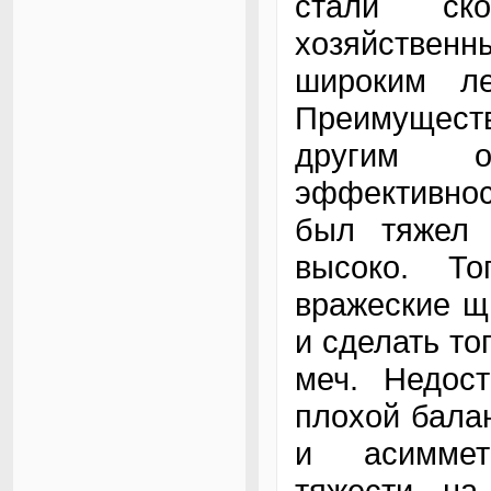
стали ск
хозяйствен
широким л
Преимуществ
другим о
эффективнос
был тяжел 
высоко. Т
вражеские щ
и сделать то
меч. Недост
плохой балан
и асиммет
тяжести, на