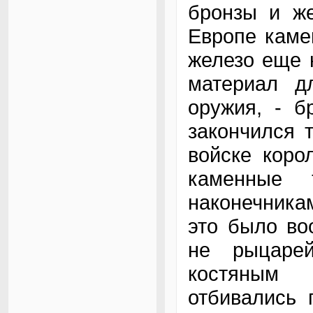
бронзы и же
Европе каме
железо еще 
материал д
оружия, - б
закончился т
войске коро
каменные 
наконечника
это было во
не рыцаре
костяным
отбивались 