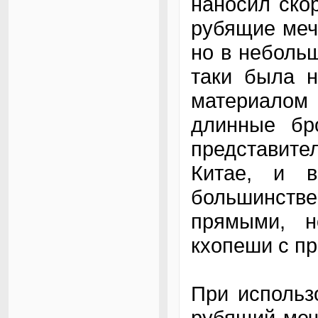
наносил ско
рубящие мечи
но в небольш
таки была н
материало
длинные бро
представите
Китае, и 
большинств
прямыми, н
кхопеши с п
При использ
рубящий меч