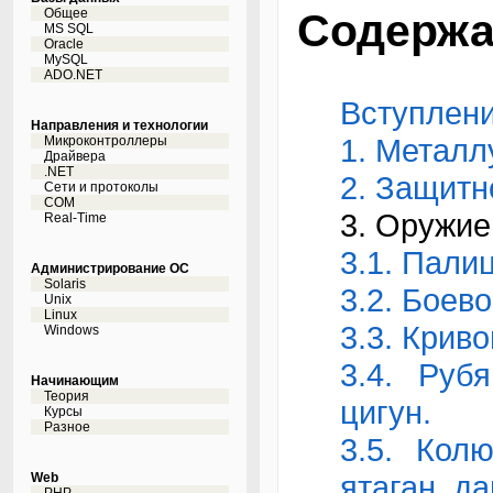
Общее
Содержа
MS SQL
Oracle
MySQL
ADO.NET
Вступлени
Направления и технологии
1. Металл
Микроконтроллеры
Драйвера
.NET
2. Защитн
Сети и протоколы
COM
3. Оружие
Real-Time
3.1. Палиц
Администрирование ОС
Solaris
3.2. Боево
Unix
Linux
3.3. Криво
Windows
3.4. Руб
Начинающим
Теория
цигун.
Курсы
Разное
3.5. Кол
ятаган, да
Web