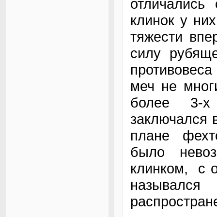
отличались 
клинок у ни
тяжести впе
силу рубяще
противовеса
меч не мног
более 3-х
заключался в
плане фехт
было нево
клинком, с 
назывался
распростране