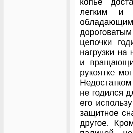
копье доста
легким и 
обладающим 
дороговаты
цепочки год
нагрузки на
и вращающи
рукоятке мог
Недостатком 
не годился д
его использ
защитное сна
другое. Кром
палицей, н