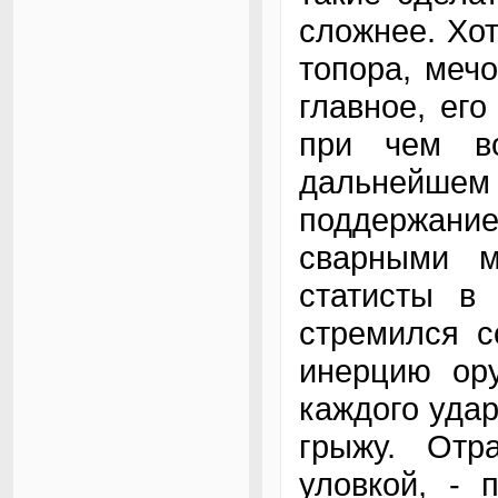
сложнее. Хо
топора, меч
главное, его
при чем в
дальнейшем 
поддержани
сварными м
статисты в
стремился с
инерцию ор
каждого уда
грыжу. Отра
уловкой, - 