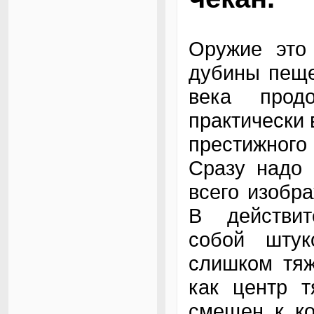
Оружие это
дубины пеще
века продо
практически 
престижного
Сразу надо 
всего изобр
В действит
собой шту
слишком тяж
как центр т
смещен к ко