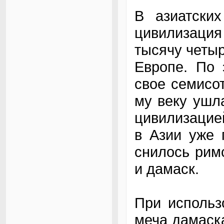
В азиатски
цивилизаци
тысячу четыр
Европе. По 
свое семисот
му веку ушл
цивилизацие
в Азии уже 
снилось рим
и дамаск.
При использ
меча дамаск