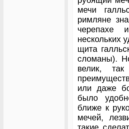
мечи галль
римляне зна
черепахе 
нескольких 
щита галльс
сломаны). Н
велик, та
преимуществ
или даже бо
было удобн
ближе к рук
мечей, лезв
такие сдела