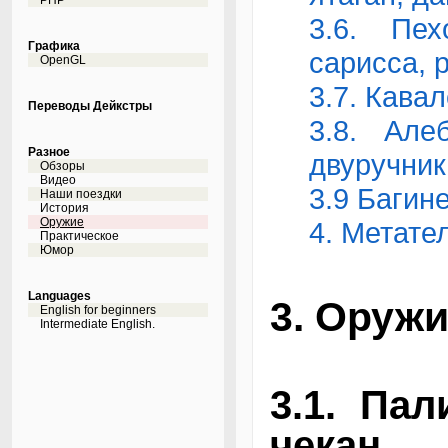
PHP
3.6. Пех
Графика
сарисса, р
OpenGL
3.7. Кава
Переводы Дейкстры
3.8. Але
Разное
двуручник
Обзоры
Видео
3.9 Багине
Наши поездки
История
Оружие
4. Метате
Практическое
Юмор
Languages
3. Оружи
English for beginners
Intermediate English.
3.1. Пал
чекан.