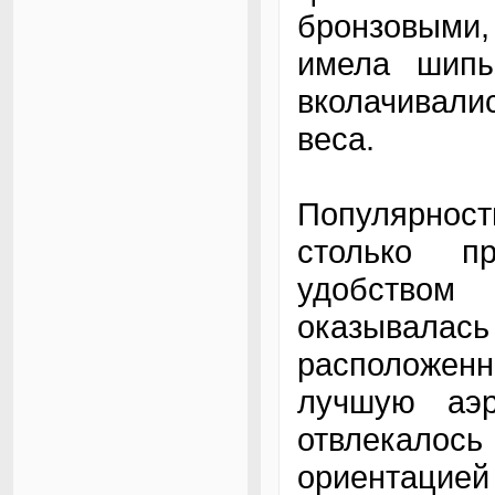
бронзовыми,
имела шипы
вколачивали
веса.
Популярнос
столько пр
удобство
оказывалась
расположенн
лучшую аэр
отвлекало
ориентацией