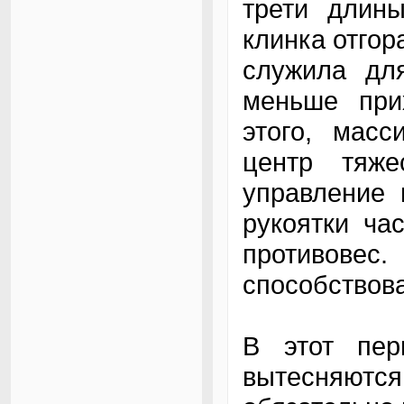
трети длины
клинка отгор
служила для
меньше при
этого, мас
центр тяже
управление 
рукоятки ча
противов
способствов
В этот пер
вытесняются