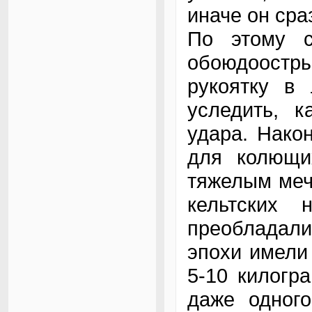
иначе он сра
По этому 
обоюдоостр
рукоятку в
уследить, к
удара. Нако
для колющи
тяжелым меч
кельтских
преобладал
эпохи имели
5-10 килогр
даже одного