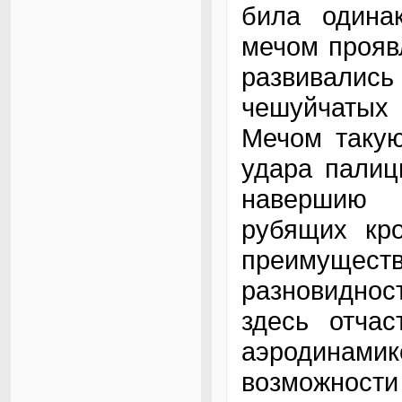
била одина
мечом проявл
развивали
чешуйчатых 
Мечом такую
удара палиц
навершию 
рубящих кро
преимуществ
разновиднос
здесь отчас
аэродинами
возможнос