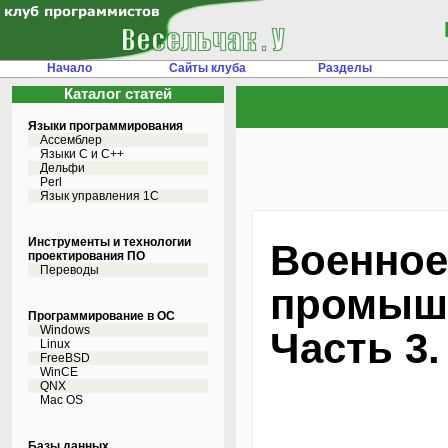
Начало
Сайты клуба
Разделы
Каталог статей
Языки программирования
Ассемблер
Языки С и C++
Дельфи
Perl
Язык управления 1С
Инструменты и технологии
Военное
проектирования ПО
Переводы
промышл
Программирование в ОС
Windows
Часть 3.
Linux
FreeBSD
WinCE
QNX
Mac OS
Базы данных