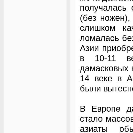
получалась 
(без ножен)
слишком ка
ломалась бе
Азии приобре
в 10-11 ве
дамасковых к
14 веке в А
были вытесн
В Европе д
стало массов
азиаты об