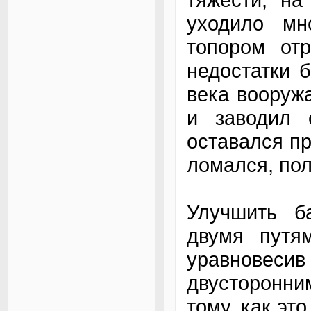
уходило мн
топором от
недостатки 
века вооруж
и заводил 
оставался пр
ломался, пол
Улучшить б
двумя путя
уравновесив
двусторонни
тому, как эт