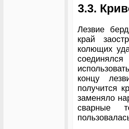
3.3. Кри
Лезвие бер
край заост
колющих уда
соединялся 
использоват
концу лезв
получится к
заменяло нар
сварные 
пользовалась