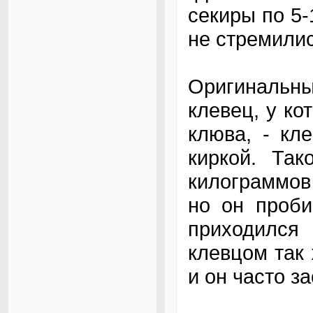
секиры по 5-
не стремилис
Оригиналь
клевец, у ко
клюва, - кл
киркой. Та
килограммов 
но он проби
приходилс
клевцом так
и он часто з