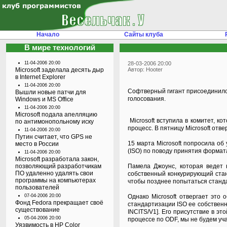
Начало
Сайты клуба
В мире технологий
11-04-2006 20:00
28-03-2006 20:00
Microsoft заделала десять дыр
Автор: Hooter
в Internet Explorer
11-04-2006 20:00
Софтверный гигант присоединился
Вышли новые патчи для
голосования.
Windows и MS Office
11-04-2006 20:00
Microsoft подала апелляцию
Microsoft вступила в комитет, 
по антимонопольному иску
процесс. В пятницу Microsoft отв
11-04-2006 20:00
Путин считает, что GPS не
15 марта Microsoft попросила об
место в России
(ISO) по поводу принятия форма
11-04-2006 20:00
Microsoft разработала закон,
позволяющий разработчикам
Памела Джоунс, которая ведет ю
ПО удаленно удалять свои
собственный конкурирующий станд
программы на компьютерах
чтобы позднее попытаться станда
пользователей
07-04-2006 20:00
Однако Microsoft отвергает это
Фонд Fedora прекращает своё
стандартизации ISO ее собственн
существование
INCITS/V1]. Его присутствие в э
05-04-2006 20:00
процессе по ODF, мы не будем уч
Уязвимость в HP Color