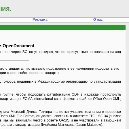
ния.
Реклама
О нас
ии OpenDocument
ent через ISO, но утверждает, что его присутствие не повлияет на ход
ого стандарта, что вызвало подозрение в ее намерении подорвать этот
ации своего собственного стандарта.
ланс голосов, поданных в Международную организацию по стандартизации
ь к группе, чтобы подорвать ратификацию ODF в надежде протолкнуть
ндартизации ECMA International свои форматы файлов Office Open XML,
удника Microsoft Джима Тэтчера является участие компании в процессе
en XML File Format, он должен состоять в комитете JTC1 SC 34 [аналог
же, как мы занимали место в совете OASIS и не участвовали в тамошнем
 по делам стандартизации Джейсона Матюсова (Jason Matusow).