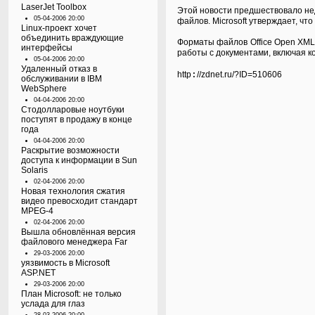
LaserJet Toolbox
Этой новости предшествовало нед
05-04-2006 20:00
файлов. Microsoft утверждает, что
Linux-проект хочет
объединить враждующие
Форматы файлов Office Open XML 
интерфейсы
работы с документами, включая ко
05-04-2006 20:00
Удаленный отказ в
:
http
//zdnet.ru/?ID=510606
обслуживании в IBM
WebSphere
04-04-2006 20:00
Стодолларовые ноутбуки
поступят в продажу в конце
года
04-04-2006 20:00
Раскрытие возможности
доступа к информации в Sun
Solaris
02-04-2006 20:00
Новая технология сжатия
видео превосходит стандарт
MPEG-4
02-04-2006 20:00
Вышла обновлённая версия
файлового менеджера Far
29-03-2006 20:00
уязвимость в Microsoft
ASP.NET
29-03-2006 20:00
План Microsoft: не только
услада для глаз