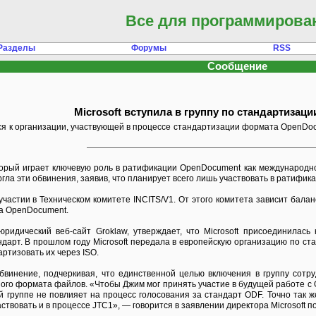
Все для программирова
Разделы
Форумы
RSS
Сообщение
Microsoft вступила в группу по стандартизац
 к организации, участвующей в процессе стандартизации формата OpenDocum
который играет ключевую роль в ратификации OpenDocument как международн
ергла эти обвинения, заявив, что планирует всего лишь участвовать в ратифик
 участии в Техническом комитете INCITS/V1. От этого комитета зависит ба
та OpenDocument.
ридический веб-сайт Groklaw, утверждает, что Microsoft присоединилас
арт. В прошлом году Microsoft передала в европейскую организацию по ста
ртизовать их через ISO.
 обвинение, подчеркивая, что единственной целью включения в группу сотр
ого формата файлов. «Чтобы Джим мог принять участие в будущей работе с Op
той группе не повлияет на процесс голосования за стандарт ODF. Точно так 
аствовать и в процессе JTC1», — говорится в заявлении директора Microsoft