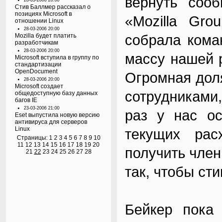
вернуть сооб
28-03-2006 20:00
Стив Баллмер рассказал о
позициях Microsoft в
«Mozilla Gro
отношении Linux
28-03-2006 20:00
собрала кома
Mozilla будет платить
разработчикам
28-03-2006 20:00
массу нашей р
Microsoft вступила в группу по
стандартизации
OpenDocument
Огромная дол
28-03-2006 20:00
Microsoft создает
сотрудниками
общедоступную базу данных
багов IE
23-03-2006 21:00
раз у нас ос
Eset выпустила новую версию
антивируса для серверов
Linux
текущих рас
Страницы:
1
2
3
4
5
6
7
8
9
10
11
12
13
14
15
16
17
18
19
20
получить член
21
22
23
24
25
26
27
28
так, чтобы ст
Бейкер пока 