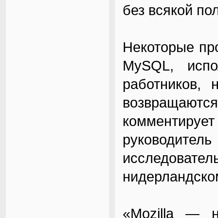
без всякой по
Некоторые про
MySQL, исп
работников, 
возвращаю
комментиру
руководител
исследовате
нидерландско
«Mozilla — 