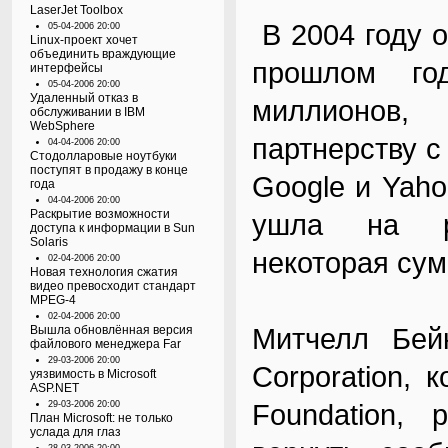
LaserJet Toolbox
В 2004 году о
05-04-2006 20:00
Linux-проект хочет
объединить враждующие
прошлом год
интерфейсы
05-04-2006 20:00
Удаленный отказ в
миллионов,
обслуживании в IBM
WebSphere
партнерству с
04-04-2006 20:00
Стодолларовые ноутбуки
поступят в продажу в конце
Google и Yaho
года
04-04-2006 20:00
Раскрытие возможности
ушла на ра
доступа к информации в Sun
Solaris
некоторая сум
02-04-2006 20:00
Новая технология сжатия
видео превосходит стандарт
MPEG-4
02-04-2006 20:00
Митчелл Бейк
Вышла обновлённая версия
файлового менеджера Far
29-03-2006 20:00
Corporation, 
уязвимость в Microsoft
ASP.NET
Foundation, 
29-03-2006 20:00
План Microsoft: не только
услада для глаз