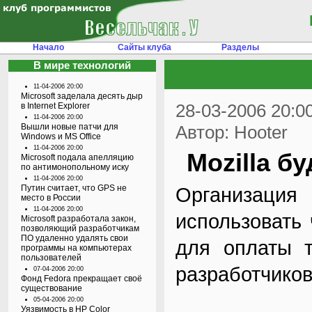
Начало
Сайты клуба
Разделы
В мире технологий
11-04-2006 20:00
Microsoft заделала десять дыр
28-03-2006 20:0
в Internet Explorer
11-04-2006 20:00
Вышли новые патчи для
Автор: Hooter
Windows и MS Office
11-04-2006 20:00
Mozilla б
Microsoft подала апелляцию
по антимонопольному иску
11-04-2006 20:00
Путин считает, что GPS не
Организация
место в России
11-04-2006 20:00
использовать
Microsoft разработала закон,
позволяющий разработчикам
ПО удаленно удалять свои
для оплаты т
программы на компьютерах
пользователей
разработчиков
07-04-2006 20:00
Фонд Fedora прекращает своё
существование
05-04-2006 20:00
Уязвимость в HP Color