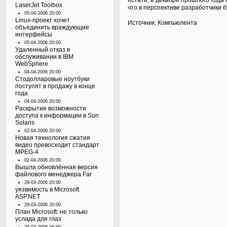
Кстати, в декабре прошлого года 
LaserJet Toolbox
что в перспективе разработчики 
05-04-2006 20:00
Linux-проект хочет
Источник:
Компьюлента
объединить враждующие
интерфейсы
05-04-2006 20:00
Удаленный отказ в
обслуживании в IBM
WebSphere
04-04-2006 20:00
Стодолларовые ноутбуки
поступят в продажу в конце
года
04-04-2006 20:00
Раскрытие возможности
доступа к информации в Sun
Solaris
02-04-2006 20:00
Новая технология сжатия
видео превосходит стандарт
MPEG-4
02-04-2006 20:00
Вышла обновлённая версия
файлового менеджера Far
29-03-2006 20:00
уязвимость в Microsoft
ASP.NET
29-03-2006 20:00
План Microsoft: не только
услада для глаз