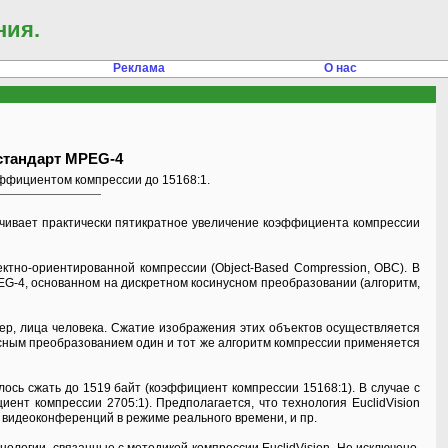
ния.
Реклама
О нас
стандарт MPEG-4
эффициентом компрессии до 15168:1.
ечивает практически пятикратное увеличение коэффициента компрессии
ктно-ориентированной компрессии (Object-Based Compression, OBC). В
PEG-4, основанном на дискретном косинусном преобразовании (алгоритм,
ер, лица человека. Сжатие изображения этих объектов осуществляется
усным преобразованием один и тот же алгоритм компрессии применяется
лось сжать до 1519 байт (коэффициент компрессии 15168:1). В случае с
ент компрессии 2705:1). Предполагается, что технология EuclidVision
 видеоконференций в режиме реального времени, и пр.