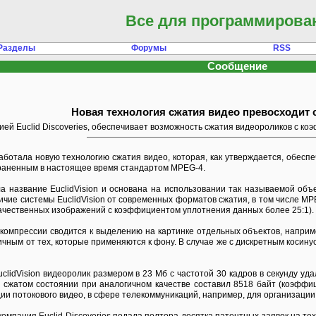
Все для программирова
Разделы
Форумы
RSS
Сообщение
Новая технология сжатия видео превосходит 
ей Euclid Discoveries, обеспечивает возможность сжатия видеороликов с ко
аботала
новую технологию сжатия видео, которая, как утверждается, обесп
раненным в настоящее время стандартом MPEG-4.
 название EuclidVision и основана на использовании так называемой объе
ичие системы EuclidVision от современных форматов сжатия, в том числе M
чественных изображений с коэффициентом уплотнения данных более 25:1).
компрессии сводится к выделению на картинке отдельных объектов, наприм
чным от тех, которые применяются к фону. В случае же с дискретным косин
clidVision видеоролик размером в 23 Мб с частотой 30 кадров в секунду уда
 сжатом состоянии при аналогичном качестве составил 8518 байт (коэффици
ии потокового видео, в сфере телекоммуникаций, например, для организации