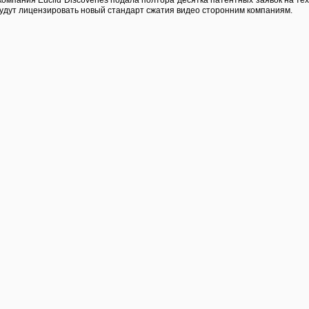
компания Euclid Discoveries подала полтора десятка патентных заявок на те
будут лицензировать новый стандарт сжатия видео сторонним компаниям.