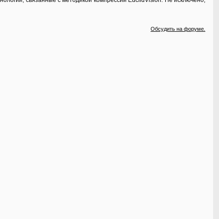
хнологии, связанные с методикой компрессии EuclidVision. Не исключено,
Обсудить на форуме.