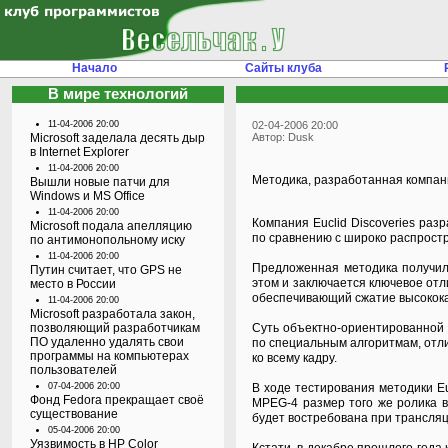
Начало
Сайты клуба
В мире технологий
11-04-2006 20:00
02-04-2006 20:00
Microsoft заделала десять дыр
Автор: Dusk
в Internet Explorer
11-04-2006 20:00
Методика, разработанная компани
Вышли новые патчи для
Windows и MS Office
11-04-2006 20:00
Компания Euclid Discoveries
разр
Microsoft подала апелляцию
по сравнению с широко распрост
по антимонопольному иску
11-04-2006 20:00
Предложенная методика получила
Путин считает, что GPS не
этом и заключается ключевое отл
место в России
обеспечивающий сжатие высокока
11-04-2006 20:00
Microsoft разработала закон,
позволяющий разработчикам
Суть объектно-ориентированной 
ПО удаленно удалять свои
по специальным алгоритмам, отли
программы на компьютерах
ко всему кадру.
пользователей
07-04-2006 20:00
В ходе тестирования методики Eu
Фонд Fedora прекращает своё
MPEG-4 размер того же ролика в
существование
будет востребована при трансляц
05-04-2006 20:00
Уязвимость в HP Color