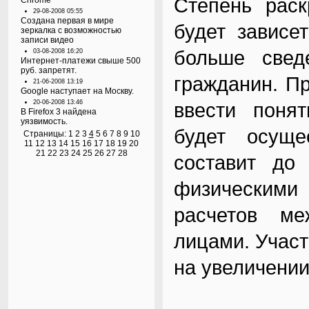
Степень рас
Chrome
29-08-2008 05:55
Создана первая в мире
будет зависе
зеркалка с возможностью
записи видео
больше свед
03-08-2008 16:20
Интернет-платежи свыше 500
руб. запретят.
гражданин. П
21-06-2008 13:19
Google наступает на Москву.
20-06-2008 13:46
ввести понят
В Firefox 3 найдена
уязвимость.
будет осуще
Страницы:
1
2
3
4
5
6
7
8
9
10
11
12
13
14
15
16
17
18
19
20
21
22
23
24
25
26
27
28
составит до
физическим
расчетов м
лицами. Участ
на увеличении