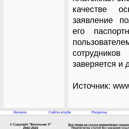
качестве ос
заявление по
его паспорт
пользователем
сотруднико
заверяется и 
Источник:
www
Начало
Сайты клуба
Разделы
© Copyright "Весельчак У"
Все права на статьи принадлежат указа
2002-2024
Перепечатка статей без указания ссы