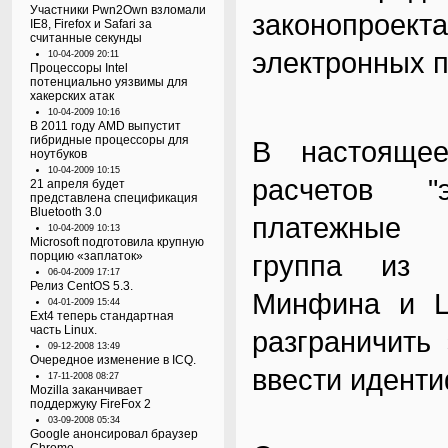
Участники Pwn2Own взломали
законопроект
IE8, Firefox и Safari за
считанные секунды
электронных п
10-04-2009 20:11
Процессоры Intel
потенциально уязвимы для
хакерских атак
10-04-2009 10:16
В 2011 году AMD выпустит
гибридные процессоры для
В настоящее
ноутбуков
10-04-2009 10:15
расчетов "
21 апреля будет
представлена спецификация
Bluetooth 3.0
платежные и
10-04-2009 10:13
Microsoft подготовила крупную
порцию «заплаток»
группа из п
06-04-2009 17:17
Релиз CentOS 5.3.
Минфина и Ц
04-01-2009 15:44
Ext4 теперь стандартная
часть Linux.
разграничить
09-12-2008 13:49
Очередное изменение в ICQ.
ввести идент
17-11-2008 08:27
Mozilla заканчивает
поддержуку FireFox 2
03-09-2008 05:34
Google анонсировал браузер