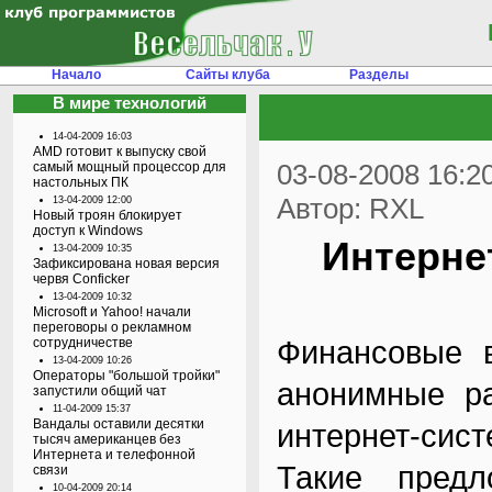
Начало
Сайты клуба
Разделы
В мире технологий
14-04-2009 16:03
AMD готовит к выпуску свой
03-08-2008 16:2
самый мощный процессор для
настольных ПК
Автор: RXL
13-04-2009 12:00
Новый троян блокирует
доступ к Windows
Интерне
13-04-2009 10:35
Зафиксирована новая версия
червя Conficker
13-04-2009 10:32
Microsoft и Yahoo! начали
переговоры о рекламном
Финансовые в
сотрудничестве
13-04-2009 10:26
Операторы "большой тройки"
анонимные р
запустили общий чат
11-04-2009 15:37
Вандалы оставили десятки
интернет-сис
тысяч американцев без
Интернета и телефонной
Такие предл
связи
10-04-2009 20:14