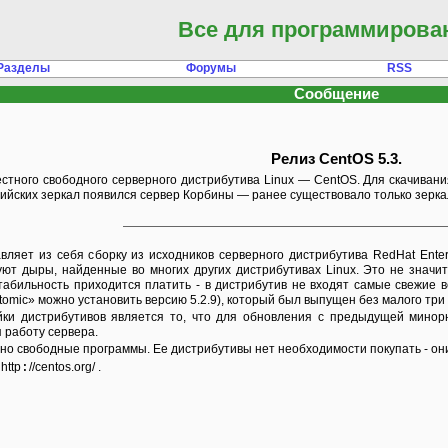
Все для программирова
Разделы
Форумы
RSS
Сообщение
Релиз CentOS 5.3.
сийских зеркал появился сервер Корбины — ранее существовало только зерка
вуют дыры, найденные во многих других дистрибутивах Linux. Это не значи
табильность приходится платить - в дистрибутив не входят самые свежие в
omic» можно установить версию 5.2.9), который был выпущен без малого три 
 работу сервера.
ьно свободные программы. Ее дистрибутивы нет необходимости покупать - он
:
http
//centos.org/ .