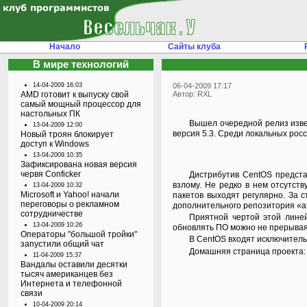
Начало
Сайты клуба
В мире технологий
14-04-2009 16:03
06-04-2009 17:17
AMD готовит к выпуску свой
Автор: RXL
самый мощный процессор для
настольных ПК
Вышел очередной релиз известного свободного серверного дистрибутива Linux — CentOS. Для скачивания ISO-образов системы и обновления существующих серверов доступна
13-04-2009 12:00
версия 5.3. Среди локальных рос
Новый троян блокирует
доступ к Windows
13-04-2009 10:35
Зафиксирована новая версия
червя Conficker
Дистрибутив CentOS представляет из себя сборку из исходников серверного дистрибутива RedHat Enterprise Server 5, славящегося надежностью в работе и устойчивостью ко
взлому. Не редко в нем отсутст
13-04-2009 10:32
Microsoft и Yahoo! начали
пакетов выходят регулярно. За с
переговоры о рекламном
дополнительного репозитория «at
сотрудничестве
Приятной чертой этой линейки дистрибутивов является то, что для обновления с предыдущей минорной версии нет необходимости переустанавливать систему целиком и
13-04-2009 10:26
обновлять ПО можно не прерывая
Операторы "большой тройки"
В CentOS входят исключител
запустили общий чат
Домашняя страница проекта: 
11-04-2009 15:37
Вандалы оставили десятки
тысяч американцев без
Интернета и телефонной
связи
10-04-2009 20:14