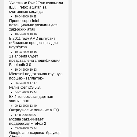
Участники Pwn2Own взломали
IE8, Firefox и Safari за
считанные секунды
10-04-2009 20:11
Процессоры Intel
потенциально уязвимы для
хакерских атак
10-04-2009 10:16
В 2011 году AMD выпустит
гибридные процессоры для
ноутбуков
10-04-2009 10:15
21 апреля будет
представлена спецификация
Bluetooth 3.0
10-04-2009 10:13
Microsoft подготовила крупную
порцию «заплаток»
06-04-2009 17:17
Релиз CentOS 5.3.
04-01-2009 15:44
Ext4 теперь стандартная
часть Linux.
09-12-2008 13:49
Очередное изменение в ICQ.
17-11-2008 08:27
Mozilla заканчивает
поддержуку FireFox 2
03-09-2008 05:34
Google анонсировал браузер