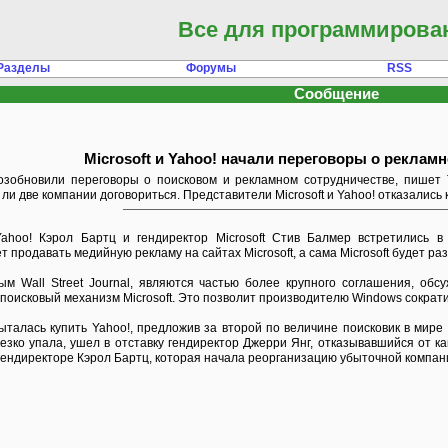
Все для программирова
Разделы
Форумы
RSS
Сообщение
Microsoft и Yahoo! начали переговоры о реклам
возобновили переговоры о поисковом и рекламном сотрудничестве, пишет T
т ли две компании договориться. Представители Microsoft и Yahoo! отказали
ahoo! Кэрол Бартц и гендиректор Microsoft Стив Балмер встретились в
т продавать медийную рекламу на сайтах Microsoft, а сама Microsoft будет р
м Wall Street Journal, являются частью более крупного соглашения, обс
й поисковый механизм Microsoft. Это позволит производителю Windows сократ
опыталась купить Yahoo!, предложив за второй по величине поисковик в ми
езко упала, ушел в отставку гендиректор Джерри Янг, отказывавшийся от ка
гендиректоре Кэрол Бартц, которая начала реорганизацию убыточной компан