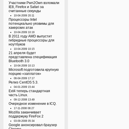
Участники Pwn2Own взломали
IE8, Firefox и Safari за
считанные секунды
10-04-2009 20:11
Процессоры Intel
потенциально уязвимы для
хакерских атак
10-04-2009 10:16
В 2011 году AMD выпустит
гибридные процессоры для
ноутбуков
10-04-2009 10:15
21 апреля будет
представлена спецификация
Bluetooth 3.0
10-04-2009 10:13
Microsoft подготовила крупную
порцию «заплаток»
06-04-2009 17:17
Релиз CentOS 5.3.
04-01-2009 15:44
Ext4 теперь стандартная
часть Linux.
09-12-2008 13:49
Очередное изменение в ICQ.
17-11-2008 08:27
Mozilla заканчивает
поддержуку FireFox 2
03-09-2008 05:34
Google анонсировал браузер