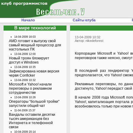
Начало
Сайты клуба
В мире технологий
14-04-2009 16:03
13-04-2009 10:32
AMD готовит к выпуску свой
Автор: nikedeforest
самый мощный процессор для
настольных ПК
Корпорации Microsoft и Yahoo! 
13-04-2009 12:00
переговоров также неясно, смогу
Новый троян блокирует
доступ к Windows
13-04-2009 10:35
В последний раз гендиректор Y
Зафиксирована новая версия
предполагается, что Yahoo! сможе
червя Conficker
13-04-2009 10:32
Рекламные переговоры, по данны
Microsoft и Yahoo! начали
переговоры о рекламном
достигнуто, Yahoo! передаст сво
сотрудничестве
В начале 2008 года Microsoft п
13-04-2009 10:26
Операторы "большой тройки"
Yahoo!, капитализация портала р
запустили общий чат
возобновилось только при новом 
11-04-2009 15:37
Вандалы оставили десятки
тысяч американцев без
Интернета и телефонной
связи
10-04-2009 20:14