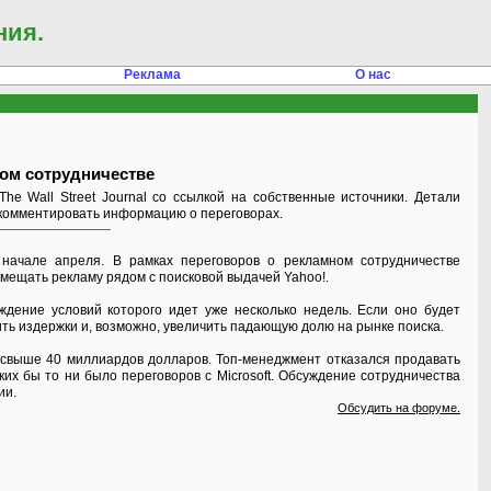
ния.
Реклама
О нас
ном сотрудничестве
he Wall Street Journal со ссылкой на собственные источники. Детали
сь комментировать информацию о переговорах.
 начале апреля. В рамках переговоров о рекламном сотрудничестве
азмещать рекламу рядом с поисковой выдачей Yahoo!.
уждение условий которого идет уже несколько недель. Если оно будет
ить издержки и, возможно, увеличить падающую долю на рынке поиска.
ре свыше 40 миллиардов долларов. Топ-менеджмент отказался продавать
ких бы то ни было переговоров с Microsoft. Обсуждение сотрудничества
ии.
Обсудить на форуме.