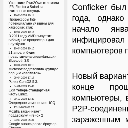
Участники Pwn2Own взломали
Conficker бы
IE8, Firefox и Safari за
считанные секунды
года, однако
10-04-2009 20:11
Процессоры Intel
потенциально уязвимы для
начало янв
хакерских атак
10-04-2009 10:16
В 2011 году AMD выпустит
инфициров
гибридные процессоры для
ноутбуков
компьютеров п
10-04-2009 10:15
21 апреля будет
представлена спецификация
Bluetooth 3.0
10-04-2009 10:13
Microsoft подготовила крупную
порцию «заплаток»
Новый вариант
06-04-2009 17:17
Релиз CentOS 5.3.
конце прош
04-01-2009 15:44
Ext4 теперь стандартная
часть Linux.
компьютеры, 
09-12-2008 13:49
Очередное изменение в ICQ.
P2P-соедин
17-11-2008 08:27
Mozilla заканчивает
поддержуку FireFox 2
зараженным м
03-09-2008 05:34
Google анонсировал браузер