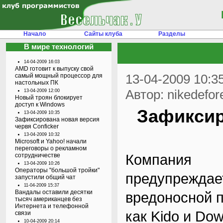
Начало
Сайты клуба
Разделы
В мире технологий
14-04-2009 16:03
AMD готовит к выпуску свой
13-04-2009 10:3
самый мощный процессор для
настольных ПК
Автор: nikedefor
13-04-2009 12:00
Новый троян блокирует
доступ к Windows
Зафиксир
13-04-2009 10:35
Зафиксирована новая версия
червя Conficker
13-04-2009 10:32
Microsoft и Yahoo! начали
переговоры о рекламном
Компания 
сотрудничестве
13-04-2009 10:26
Операторы "большой тройки"
предупрежд
запустили общий чат
11-04-2009 15:37
Вандалы оставили десятки
вредоносной п
тысяч американцев без
Интернета и телефонной
как Kido и Do
связи
10-04-2009 20:14