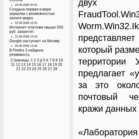
дву
Chrome
29-08-2008 05:55
Создана первая в мире
FraudTool.Wi
зеркалка с возможностью
записи видео
Worm.Win32.I
03-08-2008 16:20
Интернет-платежи свыше 500
руб. запретят.
представляе
21-06-2008 13:19
Google наступает на Москву.
20-06-2008 13:46
который разм
В Firefox 3 найдена
уязвимость.
территории 
Страницы:
1
2
3
4
5
6
7
8
9
10
11
12
13
14
15
16
17
18
19
20
21
22
23
24
25
26
27
28
предлагает «
за это око
почтовый ч
кражи данных 
«Лаборатория