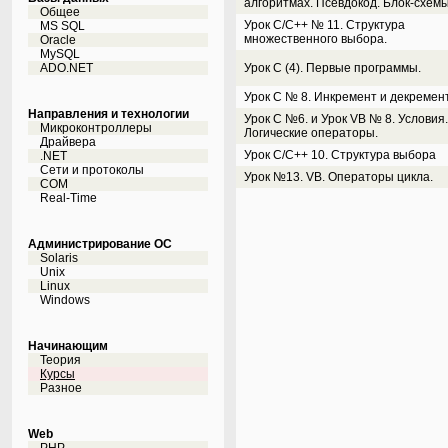
алгоритмах. Псевдокод. Блок-схемы
Общее
Урок C/C++ № 11. Структура
MS SQL
множественного выбора.
Oracle
MySQL
ADO.NET
Урок С (4). Первые программы.
Урок С № 8. Инкремент и декремен
Направления и технологии
Урок С №6. и Урок VB № 8. Условия.
Микроконтроллеры
Логические операторы.
Драйвера
Урок С/С++ 10. Структура выбора
.NET
Сети и протоколы
Урок №13. VB. Операторы цикла.
COM
Real-Time
Администрирование ОС
Solaris
Unix
Linux
Windows
Начинающим
Теория
Курсы
Разное
Web