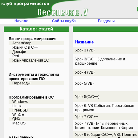
Начало
Сайты клуба
Разделы
Каталог статей
Языки программирования
Название
Ассемблер
Языки С и C++
Урок 3 (VB)
Дельфи
Perl
Урок 3(С/С++) дополнение и
Язык управления 1С
расширение.
Урок 4 (VB)
Инструменты и технологии
проектирования ПО
Переводы
Урок 5(VB)
Урок 5(С/С++)
Программирование в ОС
Windows
Урок 6. VB События. Простейшая
Linux
программа.
FreeBSD
WinCE
Урок 7 С/С++
QNX
Mac OS
Урок 7 (VB) Типы переменных.
Комментарии. Компонент Форма.
Урок 9 (общий-С/С++, VB). Понятие
Базы данных