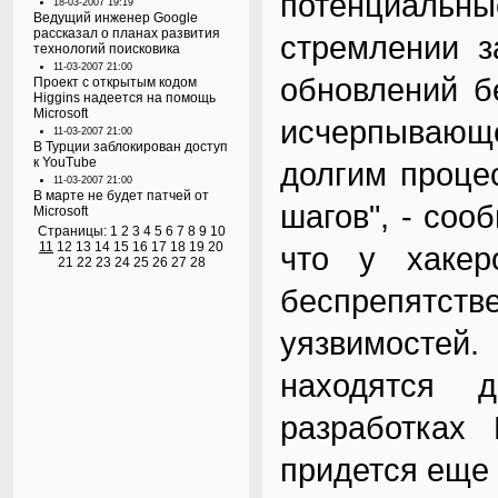
потенциаль
18-03-2007 19:19
Ведущий инженер Google
рассказал о планах развития
стремлении з
технологий поисковика
11-03-2007 21:00
обновлений б
Проект с открытым кодом
Higgins надеется на помощь
Microsoft
исчерпываю
11-03-2007 21:00
В Турции заблокирован доступ
к YouTube
долгим проце
11-03-2007 21:00
В марте не будет патчей от
шагов", - соо
Microsoft
Страницы:
1
2
3
4
5
6
7
8
9
10
11
12
13
14
15
16
17
18
19
20
что у хаке
21
22
23
24
25
26
27
28
беспрепятств
уязвимостей.
находятся 
разработках 
придется еще 