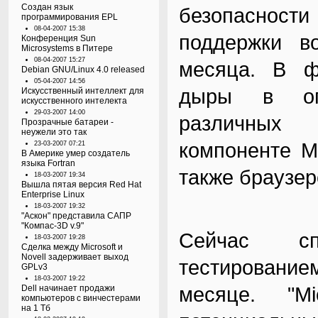
Создан язык
безопасности
программирования EPL
08-04-2007 15:38
поддержки в
Конференция Sun
Microsystems в Питере
08-04-2007 15:27
месяца. В ф
Debian GNU/Linux 4.0 released
05-04-2007 14:56
дыры в опе
Искусственный интеллект для
искусственного интелекта
29-03-2007 14:00
различных 
Прозрачные батареи -
неужели это так
компоненте Mi
23-03-2007 07:21
В Америке умер создатель
языка Fortran
также браузере
18-03-2007 19:34
Вышла пятая версия Red Hat
Enterprise Linux
18-03-2007 19:32
"Аскон" представила САПР
"Компас-3D v.9"
Сейчас сп
18-03-2007 19:28
Сделка между Microsoft и
Novell задерживает выход
тестировани
GPLv3
18-03-2007 19:22
месяце. "Mi
Dell начинает продажи
компьютеров с винчестерами
на 1 Тб