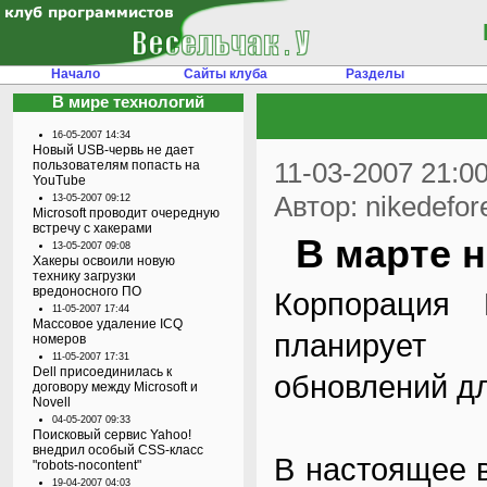
Начало
Сайты клуба
Разделы
В мире технологий
16-05-2007 14:34
Новый USB-червь не дает
11-03-2007 21:0
пользователям попасть на
YouTube
Автор: nikedefor
13-05-2007 09:12
Microsoft проводит очередную
встречу с хакерами
В марте н
13-05-2007 09:08
Хакеры освоили новую
технику загрузки
вредоносного ПО
Корпорация 
11-05-2007 17:44
Массовое удаление ICQ
планирует 
номеров
11-05-2007 17:31
Dell присоединилась к
обновлений дл
договору между Microsoft и
Novell
04-05-2007 09:33
Поисковый сервис Yahoo!
внедрил особый CSS-класс
В настоящее в
"robots-nocontent"
19-04-2007 04:03