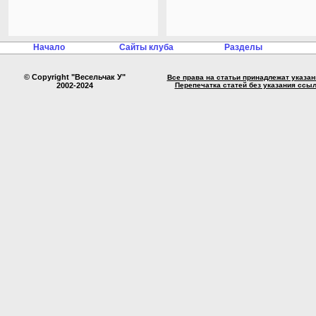
Начало
Сайты клуба
Разделы
© Copyright "Весельчак У"
Все права на статьи принадлежат указа
2002-2024
Перепечатка статей без указания ссы