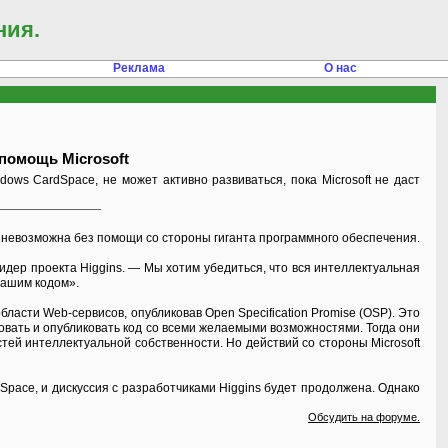
ния.
Реклама
О нас
 помощь Microsoft
ows CardSpace, не может активно развиваться, пока Microsoft не даст
й невозможна без помощи со стороны гиганта программного обеспечения.
идер проекта Higgins. — Мы хотим убедиться, что вся интеллектуальная
нашим кодом».
ласти Web-сервисов, опубликовав Open Specification Promise (OSP). Это
зовать и опубликовать код со всеми желаемыми возможностями. Тогда они
астей интеллектуальной собственности. Но действий со стороны Microsoft
dSpace, и дискуссия с разработчиками Higgins будет продолжена. Однако
Обсудить на форуме.