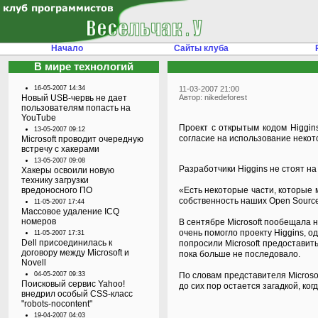
Начало
Сайты клуба
В мире технологий
16-05-2007 14:34
11-03-2007 21:00
Новый USB-червь не дает
Автор: nikedeforest
пользователям попасть на
YouTube
Проект с открытым кодом Higgin
13-05-2007 09:12
согласие на использование неко
Microsoft проводит очередную
встречу с хакерами
13-05-2007 09:08
Разработчики Higgins не стоят н
Хакеры освоили новую
технику загрузки
вредоносного ПО
«Есть некоторые части, которые 
собственность наших Open Source
11-05-2007 17:44
Массовое удаление ICQ
номеров
В сентябре Microsoft пообещала 
очень помогло проекту Higgins, о
11-05-2007 17:31
Dell присоединилась к
попросили Microsoft предоставить
договору между Microsoft и
пока больше не последовало.
Novell
04-05-2007 09:33
По словам представителя Microsof
Поисковый сервис Yahoo!
до сих пор остается загадкой, ко
внедрил особый CSS-класс
"robots-nocontent"
19-04-2007 04:03