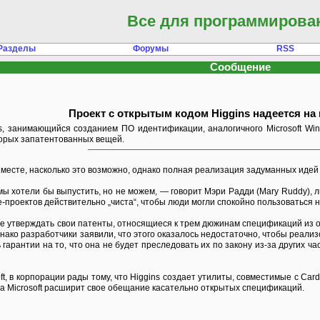
Все для программирова
Разделы
Форумы
RSS
Сообщение
Проект с открытым кодом Higgins надеется на
s, занимающийся созданием ПО идентификации, аналогичного Microsoft Wind
торых запатентованных вещей.
а месте, насколько это возможно, однако полная реализация задуманных иде
мы хотели бы выпустить, но не можем, — говорит Мэри Радди (Mary Ruddy), л
-проектов действительно „чиста“, чтобы люди могли спокойно пользоваться 
не утверждать свои патенты, относящиеся к трем дюжинам спецификаций из об
днако разработчики заявили, что этого оказалось недостаточно, чтобы реали
 гарантии на то, что она не будет преследовать их по закону из-за других ч
t, в корпорации рады тому, что Higgins создает утилиты, совместимые с Car
гда Microsoft расширит свое обещание касательно открытых спецификаций.