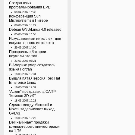
Создан язык
программирования EPL
08-04-2007 15:38
Конференция Sun
Microsystems в Питере
08-04-2007 15:27
Debian GNU/Linux 4.0 released
05-04-2007 14:56
Искусственный интеллект для
искусственного интелекта
29-03-2007 14:00
Прозрачные батареи -
неужели это так
23-03-2007 07:21
В Америке умер создатель
языка Fortran
18-03-2007 19:34
Вышла пятая версия Red Hat
Enterprise Linux
18-03-2007 19:32
"Аскон" представила САПР
"Компас-3D v.9"
18-03-2007 19:28
Сделка между Microsoft и
Novell задерживает выход
GPLv3
18-03-2007 19:22
Dell начинает продажи
компьютеров с винчестерами
на 1 Тб