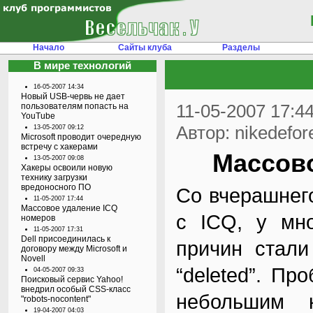
Начало
Сайты клуба
Разделы
В мире технологий
16-05-2007 14:34
Новый USB-червь не дает
11-05-2007 17:4
пользователям попасть на
YouTube
Автор: nikedefor
13-05-2007 09:12
Microsoft проводит очередную
встречу с хакерами
Массово
13-05-2007 09:08
Хакеры освоили новую
технику загрузки
вредоносного ПО
Со вчерашнег
11-05-2007 17:44
Массовое удаление ICQ
с ICQ, у мно
номеров
11-05-2007 17:31
Dell присоединилась к
причин стали
договору между Microsoft и
Novell
“deleted”. П
04-05-2007 09:33
Поисковый сервис Yahoo!
внедрил особый CSS-класс
небольшим к
"robots-nocontent"
19-04-2007 04:03