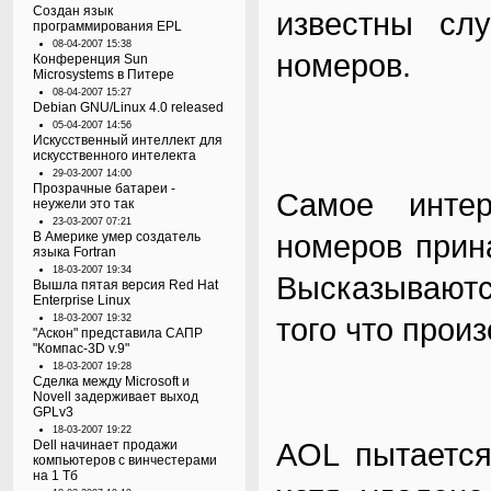
Создан язык
известны сл
программирования EPL
08-04-2007 15:38
номеров.
Конференция Sun
Microsystems в Питере
08-04-2007 15:27
Debian GNU/Linux 4.0 released
05-04-2007 14:56
Искусственный интеллект для
искусственного интелекта
29-03-2007 14:00
Прозрачные батареи -
Самое инте
неужели это так
23-03-2007 07:21
номеров прин
В Америке умер создатель
языка Fortran
18-03-2007 19:34
Высказываютс
Вышла пятая версия Red Hat
Enterprise Linux
того что прои
18-03-2007 19:32
"Аскон" представила САПР
"Компас-3D v.9"
18-03-2007 19:28
Сделка между Microsoft и
Novell задерживает выход
GPLv3
18-03-2007 19:22
AOL пытается
Dell начинает продажи
компьютеров с винчестерами
на 1 Тб