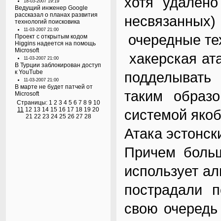
хотя удалено
18-03-2007 19:19
Ведущий инженер Google
рассказал о планах развития
несвязанных)
технологий поисковика
11-03-2007 21:00
очередные тех
Проект с открытым кодом
Higgins надеется на помощь
Microsoft
хакерская ата
11-03-2007 21:00
В Турции заблокирован доступ
к YouTube
подделывать 
11-03-2007 21:00
В марте не будет патчей от
таким образ
Microsoft
Страницы:
1
2
3
4
5
6
7
8
9
10
11
12
13
14
15
16
17
18
19
20
системой якоб
21
22
23
24
25
26
27
28
Атака эстонск
Причем больш
использует ал
пострадали п
свою очередь