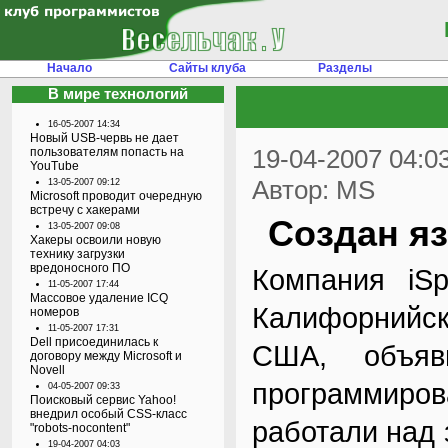
Начало
Сайты клуба
Разделы
В мире технологий
16-05-2007 14:34
Новый USB-червь не дает
19-04-2007 04:0
пользователям попасть на
YouTube
Автор: MS
13-05-2007 09:12
Microsoft проводит очередную
встречу с хакерами
Создан я
13-05-2007 09:08
Хакеры освоили новую
технику загрузки
вредоносного ПО
Компания iSp
11-05-2007 17:44
Массовое удаление ICQ
Калифорнийск
номеров
11-05-2007 17:31
Dell присоединилась к
США, объяв
договору между Microsoft и
Novell
программиров
04-05-2007 09:33
Поисковый сервис Yahoo!
внедрил особый CSS-класс
работали над 
"robots-nocontent"
19-04-2007 04:03