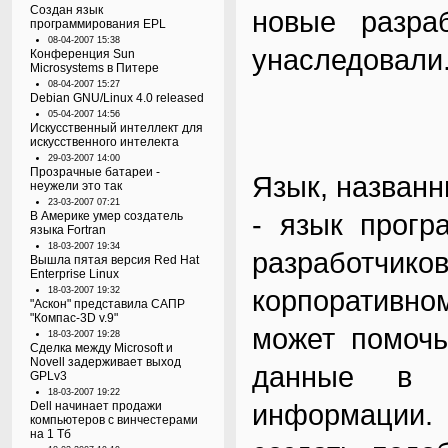
Создан язык
новые разра
программирования EPL
08-04-2007 15:38
унаследовали
Конференция Sun
Microsystems в Питере
08-04-2007 15:27
Debian GNU/Linux 4.0 released
05-04-2007 14:56
Искусственный интеллект для
искусственного интелекта
29-03-2007 14:00
Прозрачные батареи -
Язык, названн
неужели это так
23-03-2007 07:21
- язык прогр
В Америке умер создатель
языка Fortran
18-03-2007 19:34
разработчико
Вышла пятая версия Red Hat
Enterprise Linux
корпоративно
18-03-2007 19:32
"Аскон" представила САПР
"Компас-3D v.9"
может помочь
18-03-2007 19:28
Сделка между Microsoft и
Novell задерживает выход
данные в п
GPLv3
18-03-2007 19:22
информации.
Dell начинает продажи
компьютеров с винчестерами
на 1 Тб