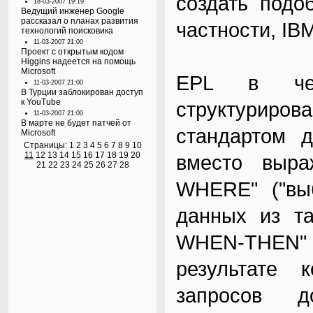
создать подо
18-03-2007 19:19
Ведущий инженер Google
рассказал о планах развития
частности, IB
технологий поисковика
11-03-2007 21:00
Проект с открытым кодом
Higgins надеется на помощь
Microsoft
EPL в чем
11-03-2007 21:00
В Турции заблокирован доступ
к YouTube
структурир
11-03-2007 21:00
В марте не будет патчей от
стандартом 
Microsoft
Страницы:
1
2
3
4
5
6
7
8
9
10
11
12
13
14
15
16
17
18
19
20
вместо выра
21
22
23
24
25
26
27
28
WHERE" ("выб
данных из та
WHEN-THEN"
результате 
запросов д