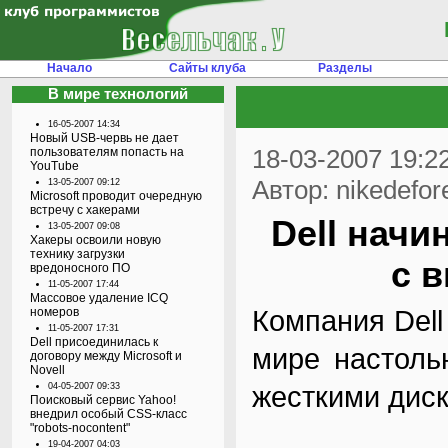
Начало
Сайты клуба
Разделы
В мире технологий
16-05-2007 14:34
Новый USB-червь не дает
18-03-2007 19:2
пользователям попасть на
YouTube
Автор: nikedefor
13-05-2007 09:12
Microsoft проводит очередную
встречу с хакерами
Dell нач
13-05-2007 09:08
Хакеры освоили новую
технику загрузки
с 
вредоносного ПО
11-05-2007 17:44
Массовое удаление ICQ
Компания Dell
номеров
11-05-2007 17:31
Dell присоединилась к
мире настоль
договору между Microsoft и
Novell
жесткими диск
04-05-2007 09:33
Поисковый сервис Yahoo!
внедрил особый CSS-класс
"robots-nocontent"
19-04-2007 04:03