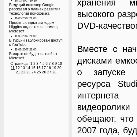
хранения м
18-03-2007 19:19
Ведущий инженер Google
рассказал о планах развития
высокого разр
технологий поисковика
11-03-2007 21:00
Проект с открытым кодом
DVD-качество
Higgins надеется на помощь
Microsoft
11-03-2007 21:00
В Турции заблокирован доступ
к YouTube
Вместе с нач
11-03-2007 21:00
В марте не будет патчей от
дисками емко
Microsoft
Страницы:
1
2
3
4
5
6
7
8
9
10
11
12
13
14
15
16
17
18
19
20
о запуске с
21
22
23
24
25
26
27
28
ресурса Stud
интернета 
видеоролики
обещают, что
2007 года, бу