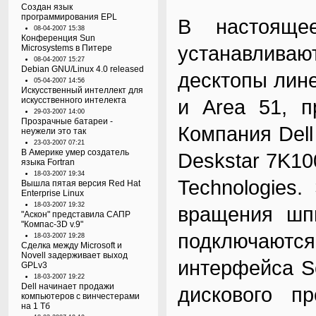
Создан язык
программирования EPL
В настояще
08-04-2007 15:38
Конференция Sun
устанавлива
Microsystems в Питере
08-04-2007 15:27
Debian GNU/Linux 4.0 released
десктопы лине
05-04-2007 14:56
Искусственный интеллект для
искусственного интелекта
и Area 51, п
29-03-2007 14:00
Прозрачные батареи -
Компания Dell
неужели это так
23-03-2007 07:21
В Америке умер создатель
Deskstar 7K100
языка Fortran
18-03-2007 19:34
Technologies
Вышла пятая версия Red Hat
Enterprise Linux
18-03-2007 19:32
вращения шп
"Аскон" представила САПР
"Компас-3D v.9"
подключают
18-03-2007 19:28
Сделка между Microsoft и
Novell задерживает выход
интерфейса Ser
GPLv3
18-03-2007 19:22
Dell начинает продажи
дискового пр
компьютеров с винчестерами
на 1 Тб