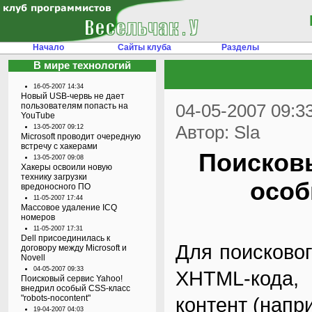
Начало
Сайты клуба
Разделы
В мире технологий
16-05-2007 14:34
Новый USB-червь не дает
04-05-2007 09:3
пользователям попасть на
YouTube
Автор: Sla
13-05-2007 09:12
Microsoft проводит очередную
встречу с хакерами
Поисков
13-05-2007 09:08
Хакеры освоили новую
технику загрузки
особ
вредоносного ПО
11-05-2007 17:44
Массовое удаление ICQ
номеров
11-05-2007 17:31
Dell присоединилась к
Для поисковог
договору между Microsoft и
Novell
04-05-2007 09:33
XHTML-кода,
Поисковый сервис Yahoo!
внедрил особый CSS-класс
"robots-nocontent"
контент (напри
19-04-2007 04:03