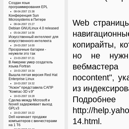
Создан язык
программирования EPL
08-04-2007 15:38
Конференция Sun
Microsystems в Питере
Web страницы
08-04-2007 15:27
Debian GNU/Linux 4.0 released
навигационн
05-04-2007 14:56
Искусственный интеллект для
искусственного интелекта
копирайты, к
29-03-2007 14:00
Прозрачные батареи -
но не нужн
неужели это так
23-03-2007 07:21
В Америке умер создатель
вебмастера 
языка Fortran
18-03-2007 19:34
nocontent", 
Вышла пятая версия Red Hat
Enterprise Linux
18-03-2007 19:32
из индексиров
"Аскон" представила САПР
"Компас-3D v.9"
Подро
18-03-2007 19:28
Сделка между Microsoft и
Novell задерживает выход
http://help.yah
GPLv3
18-03-2007 19:22
Dell начинает продажи
14.html
.
компьютеров с винчестерами
на 1 Тб