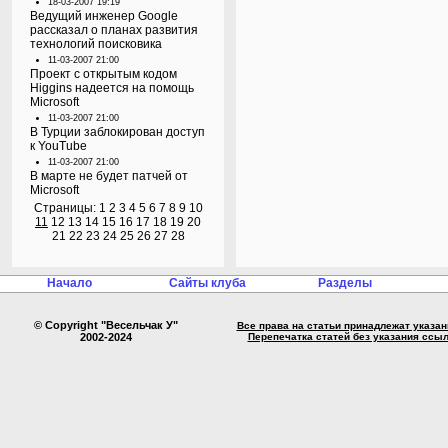
18-03-2007 19:19
Ведущий инженер Google
рассказал о планах развития
технологий поисковика
11-03-2007 21:00
Проект с открытым кодом
Higgins надеется на помощь
Microsoft
11-03-2007 21:00
В Турции заблокирован доступ
к YouTube
11-03-2007 21:00
В марте не будет патчей от
Microsoft
Страницы:
1
2
3
4
5
6
7
8
9
10
11
12
13
14
15
16
17
18
19
20
21
22
23
24
25
26
27
28
Начало
Сайты клуба
Разделы
© Copyright "Весельчак У"
Все права на статьи принадлежат указа
2002-2024
Перепечатка статей без указания ссы